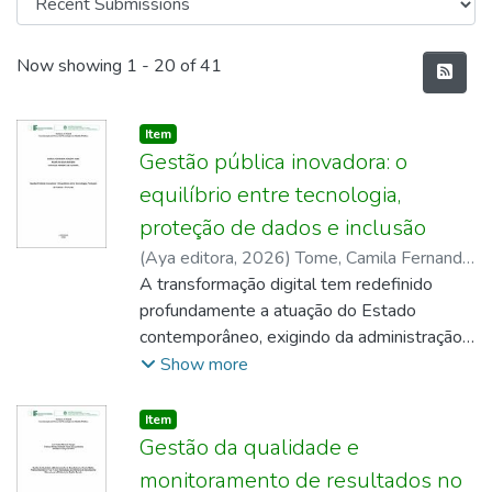
Recent Submissions
Now showing
1 - 20 of 41
Item type:
,
Item
Gestão pública inovadora: o
equilíbrio entre tecnologia,
proteção de dados e inclusão
(
Aya editora
,
2026
)
Tome, Camila Fernanda
Pereira
A transformação digital tem redefinido
;
Macedo, Felipe da Silva
;
Oliveira,
Natanael Pereira de
profundamente a atuação do Estado
;
Souza, Francisco
Wenderson Pereira de
contemporâneo, exigindo da administração
pública novos modelos de gestão
Show more
orientados pela eficiência, transparência e
participação social. Nesse contexto, a
Item type:
,
Item
inovação tecnológica surge como
Gestão da qualidade e
instrumento estratégico para modernizar
monitoramento de resultados no