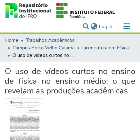
(current)
Log In
Communities & Collections
Home
Trabalhos Acadêmicos
All of DSpace
Campus Porto Velho Calama
Licenciatura em Física
O uso de vídeos curtos no ensino de física no ensino médio: o que revelam as produções acadêmicas
Statistics
O uso de vídeos curtos no ensino
de física no ensino médio: o que
revelam as produções acadêmicas