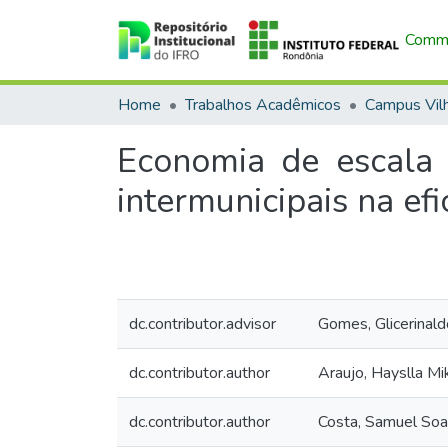
Commu
Home
Trabalhos Acadêmicos
Campus Vil
Economia de escala 
intermunicipais na ef
dc.contributor.advisor
Gomes, Glicerinal
dc.contributor.author
Araujo, Hayslla Mi
dc.contributor.author
Costa, Samuel Soa