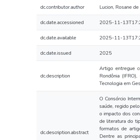
dc.contributor.author
Lucion, Rosane de
dc.date.accessioned
2025-11-13T17:
dc.date.available
2025-11-13T17:
dc.date.issued
2025
Artigo entregue c
dc.description
Rondônia (IFRO), 
Tecnologia em Ges
O Consórcio Interm
saúde, regido pelo
o impacto dos cons
de literatura do t
formatos de artig
dc.description.abstract
Dentre as princip