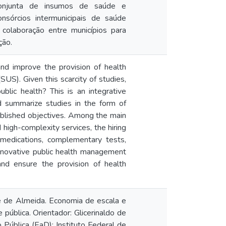
o conjunta de insumos de saúde e
sórcios intermunicipais de saúde
olaboração entre municípios para
ção.
and improve the provision of health
US). Given this scarcity of studies,
ublic health? This is an integrative
d summarize studies in the form of
tablished objectives. Among the main
high-complexity services, the hiring
 medications, complementary tests,
 innovative public health management
and ensure the provision of health
 de Almeida. Economia de escala e
 pública. Orientador: Glicerinaldo de
ública (EaD); Instituto Federal de