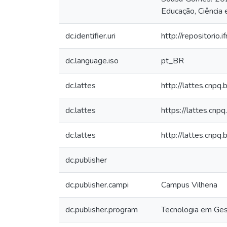
Educação, Ciência 
dc.identifier.uri
http://repositori
dc.language.iso
pt_BR
dc.lattes
http://lattes.cn
dc.lattes
https://lattes.c
dc.lattes
http://lattes.cn
dc.publisher
dc.publisher.campi
Campus Vilhena
dc.publisher.program
Tecnologia em Ges