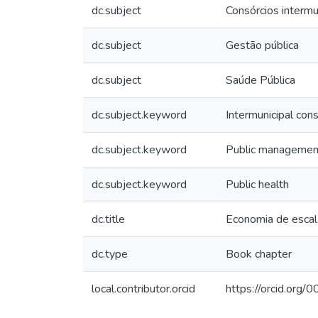
dc.subject
Consórcios intermu
dc.subject
Gestão pública
dc.subject
Saúde Pública
dc.subject.keyword
Intermunicipal cons
dc.subject.keyword
Public managemen
dc.subject.keyword
Public health
dc.title
Economia de escala
dc.type
Book chapter
local.contributor.orcid
https://orcid.or