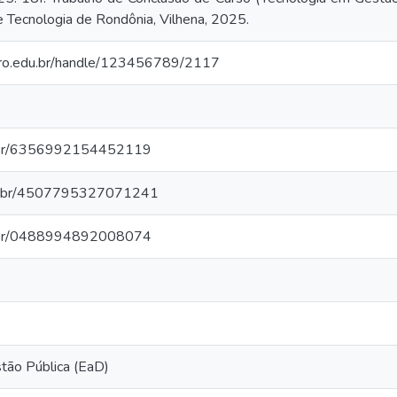
e Tecnologia de Rondônia, Vilhena, 2025.
o.ifro.edu.br/handle/123456789/2117
pq.br/6356992154452119
npq.br/4507795327071241
pq.br/0488994892008074
tão Pública (EaD)