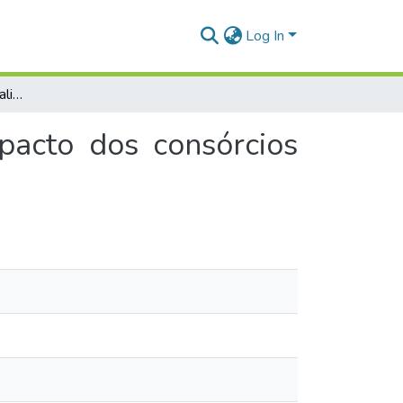
Log In
Economia de escala e qualidade na saúde: o impacto dos consórcios intermunicipais na eficiência da saúde pública
pacto dos consórcios