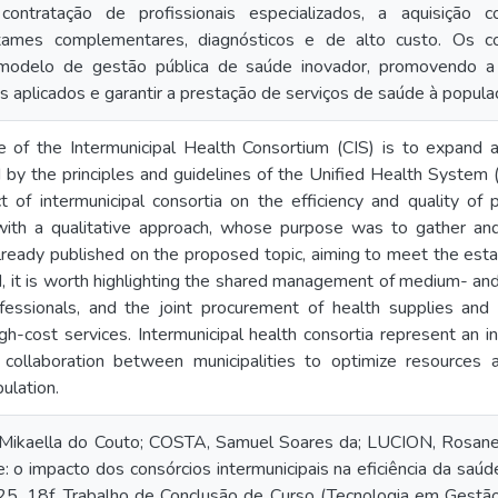
contratação de profissionais especializados, a aquisiçã
ames complementares, diagnósticos e de alto custo. Os con
odelo de gestão pública de saúde inovador, promovendo a c
os aplicados e garantir a prestação de serviços de saúde à popula
e of the Intermunicipal Health Consortium (CIS) is to expand 
 by the principles and guidelines of the Unified Health System (S
 of intermunicipal consortia on the efficiency and quality of p
 with a qualitative approach, whose purpose was to gather an
s already published on the proposed topic, aiming to meet the es
, it is worth highlighting the shared management of medium- and 
ofessionals, and the joint procurement of health supplies and
igh-cost services. Intermunicipal health consortia represent an
collaboration between municipalities to optimize resources 
ulation.
Mikaella do Couto; COSTA, Samuel Soares da; LUCION, Rosane
: o impacto dos consórcios intermunicipais na eficiência da saúde
. 18f. Trabalho de Conclusão de Curso (Tecnologia em Gestão P