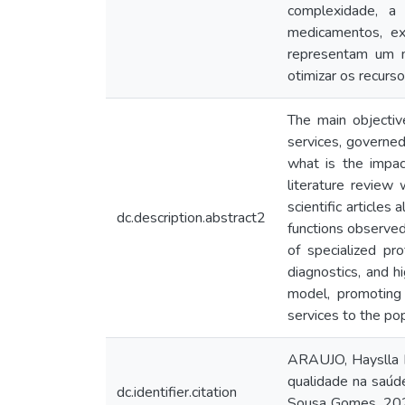
complexidade, a 
medicamentos, ex
representam um m
otimizar os recurs
The main objectiv
services, governed
what is the impact
literature review
scientific article
dc.description.abstract2
functions observed
of specialized pr
diagnostics, and h
model, promoting 
services to the pop
ARAUJO, Hayslla 
qualidade na saúde
dc.identifier.citation
Sousa Gomes. 2025