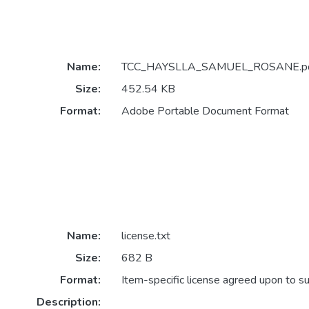
Name:
TCC_HAYSLLA_SAMUEL_ROSANE.p
Size:
452.54 KB
Format:
Adobe Portable Document Format
Name:
license.txt
Size:
682 B
Format:
Item-specific license agreed upon to s
Description: