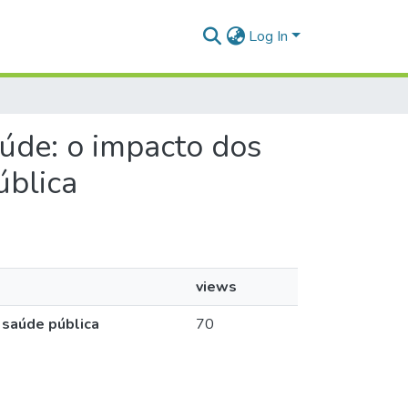
Log In
aúde: o impacto dos
ública
views
 saúde pública
70