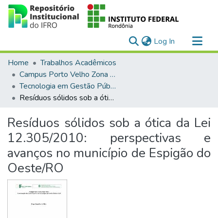
(current)
Log In
Communities & Collections
Home
Trabalhos Acadêmicos
All of DSpace
Campus Porto Velho Zona Norte
Tecnologia em Gestão Pública (EaD)
Statistics
Resíduos sólidos sob a ótica da Lei 12.305/2010: perspectivas e avanços no município de Espigão do Oeste/RO
Resíduos sólidos sob a ótica da Lei
12.305/2010: perspectivas e
avanços no município de Espigão do
Oeste/RO