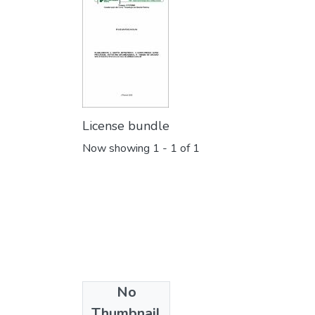
License bundle
Now showing
1 - 1 of 1
No
Collections
Thumbnail