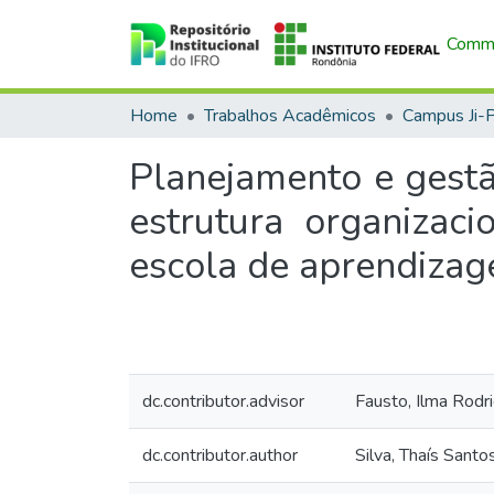
Commu
Home
Trabalhos Acadêmicos
Campus Ji-
Planejamento e gestã
estrutura organizac
escola de aprendiza
dc.contributor.advisor
Fausto, Ilma Rodr
dc.contributor.author
Silva, Thaís Santo