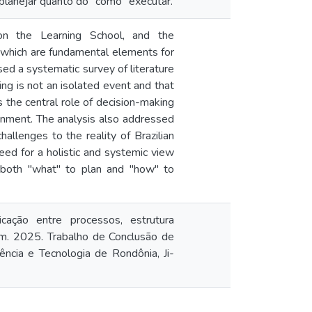
planejar quanto do "como" executar.
on the Learning School, and the
, which are fundamental elements for
sed a systematic survey of literature
ng is not an isolated event and that
s the central role of decision-making
ignment. The analysis also addressed
allenges to the reality of Brazilian
need for a holistic and systemic view
 both "what" to plan and "how" to
cação entre processos, estrutura
em. 2025. Trabalho de Conclusão de
ncia e Tecnologia de Rondônia, Ji-