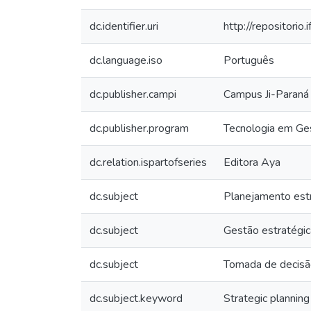
dc.identifier.uri
http://repositori
dc.language.iso
Português
dc.publisher.campi
Campus Ji-Paraná
dc.publisher.program
Tecnologia em Ge
dc.relation.ispartofseries
Editora Aya
dc.subject
Planejamento est
dc.subject
Gestão estratégic
dc.subject
Tomada de decis
dc.subject.keyword
Strategic planning