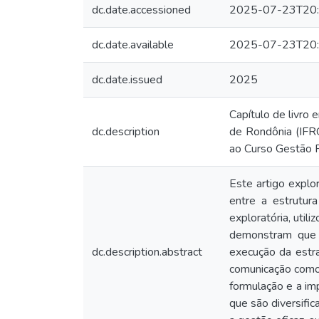
dc.date.accessioned
2025-07-23T20:
dc.date.available
2025-07-23T20:
dc.date.issued
2025
Capítulo de livro
dc.description
de Rondônia (IFRO
ao Curso Gestão P
Este artigo explo
entre a estrutur
exploratória, util
demonstram que 
dc.description.abstract
execução da estra
comunicação como 
formulação e a im
que são diversifi