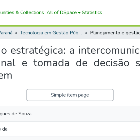
nities & Collections
All of DSpace
Statistics
Paraná
Tecnologia em Gestão Pública (EaD)
o estratégica: a intercomunic
ional e tomada de decisão 
gem
Simple item page
igues de Souza
s da