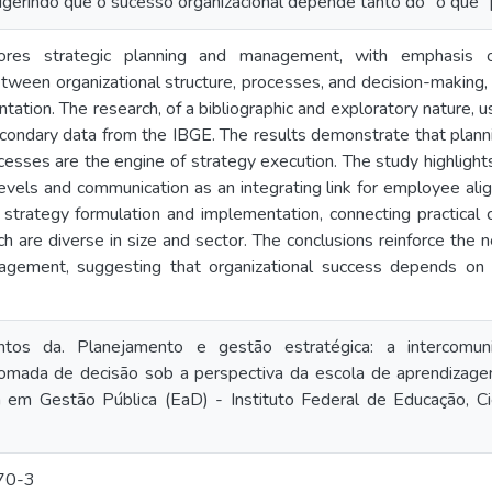
sugerindo que o sucesso organizacional depende tanto do "o quê" 
plores strategic planning and management, with emphasis 
etween organizational structure, processes, and decision-making
tation. The research, of a bibliographic and exploratory nature, u
econdary data from the IBGE. The results demonstrate that planni
cesses are the engine of strategy execution. The study highlight
 levels and communication as an integrating link for employee al
trategy formulation and implementation, connecting practical ch
ch are diverse in size and sector. The conclusions reinforce the 
nagement, suggesting that organizational success depends on
ntos da. Planejamento e gestão estratégica: a intercomuni
 tomada de decisão sob a perspectiva da escola de aprendizag
 em Gestão Pública (EaD) - Instituto Federal de Educação, Ciê
70-3