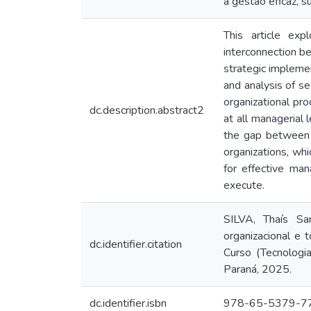
a gestão eficaz, 
This article ex
interconnection b
strategic implemen
and analysis of s
organizational pro
dc.description.abstract2
at all managerial
the gap between s
organizations, whi
for effective ma
execute.
SILVA, Thaís Sa
organizacional e
dc.identifier.citation
Curso (Tecnologia
Paraná, 2025.
dc.identifier.isbn
978-65-5379-7