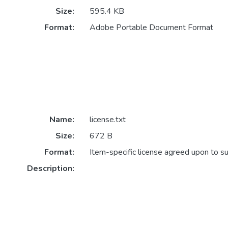
Size:
595.4 KB
Format:
Adobe Portable Document Format
Name:
license.txt
Size:
672 B
Format:
Item-specific license agreed upon to s
Description: