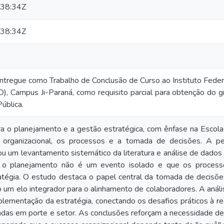
38:34Z
38:34Z
 entregue como Trabalho de Conclusão de Curso ao Instituto Feder
), Campus Ji-Paraná, como requisito parcial para obtenção do gr
ública.
ra o planejamento e a gestão estratégica, com ênfase na Escol
a organizacional, os processos e a tomada de decisões. A pes
izou um levantamento sistemático da literatura e análise de dado
o planejamento não é um evento isolado e que os processo
tégia. O estudo destaca o papel central da tomada de decisões
um elo integrador para o alinhamento de colaboradores. A anál
plementação da estratégia, conectando os desafios práticos à rea
cadas em porte e setor. As conclusões reforçam a necessidade de 