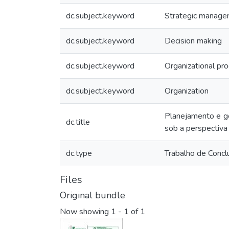
dc.subject.keyword
Strategic manag
dc.subject.keyword
Decision making
dc.subject.keyword
Organizational pr
dc.subject.keyword
Organization
Planejamento e ge
dc.title
sob a perspectiva
dc.type
Trabalho de Concl
Files
Original bundle
Now showing
1 - 1 of 1