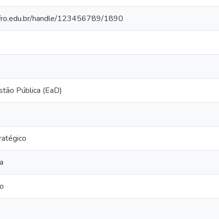
o.ifro.edu.br/handle/123456789/1890
stão Pública (EaD)
ratégico
a
ão