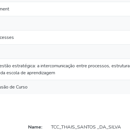
ement
ocesses
stão estratégica: a intercomunicação entre processos, estrutura
 da escola de aprendizagem
usão de Curso
Name:
TCC_THAIS_SANTOS _DA_SILVA