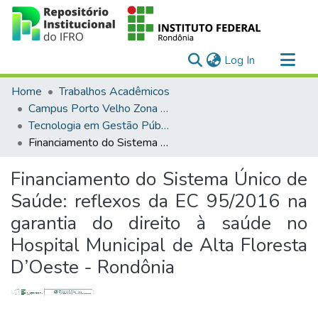
(current)
Log In
Communities & Collections
Home
Trabalhos Acadêmicos
All of DSpace
Campus Porto Velho Zona Norte
Tecnologia em Gestão Pública (EaD)
Statistics
Financiamento do Sistema Único de Saúde: reflexos da EC 95/2016 na garantia do direito à saúde no Hospital Municipal de Alta Floresta D’Oeste - Rondônia
Financiamento do Sistema Único de
Saúde: reflexos da EC 95/2016 na
garantia do direito à saúde no
Hospital Municipal de Alta Floresta
D’Oeste - Rondônia