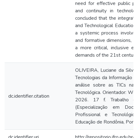
need for effective public po
and continuity in technolo
concluded that the integratio
and Technological Education
a systemic process involving
and formative dimensions, bei
a more critical, inclusive e
demands of the 21st century.
OLIVEIRA, Luciane da Silva 
Tecnologias da Informação e
análise sobre as TICs na 
Tecnológica. Orientador: Wen
dc.identifier.citation
2026. 17 f. Trabalho d
(Especialização em Docê
Profissional e Tecnológica
Educação de Rondônia, Porto
dc.identifier.uri
http://repositorio.ifro.edu.