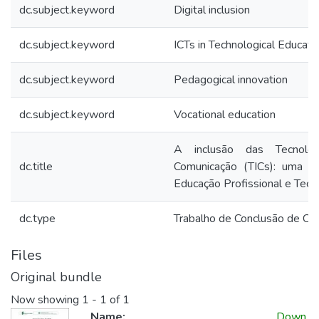
dc.subject.keyword
Digital inclusion
dc.subject.keyword
ICTs in Technological Educati
dc.subject.keyword
Pedagogical innovation
dc.subject.keyword
Vocational education
A inclusão das Tecnolo
dc.title
Comunicação (TICs): uma a
Educação Profissional e Tecn
dc.type
Trabalho de Conclusão de Cu
Files
Original bundle
Now showing
1 - 1 of 1
Name:
Down