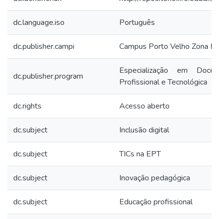
dc.language.iso
Português
dc.publisher.campi
Campus Porto Velho Zona No
Especialização em Docê
dc.publisher.program
Profissional e Tecnológica
dc.rights
Acesso aberto
dc.subject
Inclusão digital
dc.subject
TICs na EPT
dc.subject
Inovação pedagógica
dc.subject
Educação profissional