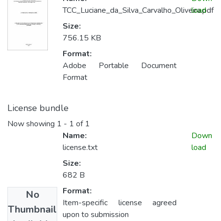
TCC_Luciane_da_Silva_Carvalho_Oliveira.pdf
load
Size:
756.15 KB
Format:
Adobe Portable Document
Format
License bundle
Now showing
1 - 1 of 1
Name:
Down
license.txt
load
Size:
682 B
Format:
No
Item-specific license agreed
Thumbnail
upon to submission