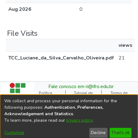
Aug 2026
0
File Visits
views
TCC_Luciane_da_Silva_Carvalho_Oliveira.pdf
21
Fale conosco em ri@ifro.edu.br
Política
Tutorial de
Termo de
Institucional do RI
Submissão
Autorização
We collect and process your personal information for the
Manual do TCC
Resoluções
Direitos Autorais
following purposes:
Authentication, Preferences,
Ficha
Estatísticas de
Cookie
Acknowledgement and Statistics
.
Catalográfica
Acessos
settings
To learn more, please read our
privacy policy
.
Comitê Gestor do RI
DSpace software
copyright © 2002-2026
Customize
Decline
That's ok
LYRASIS