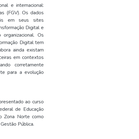
al e internacional:
gas (FGV). Os dados
eis em seus sites
ansformação Digital e
organizacional. Os
formação Digital tem
mbora ainda existam
nceiras em contextos
quando corretamente
nte para a evolução
presentado ao curso
Federal de Educação
ho Zona Norte como
 Gestão Pública.