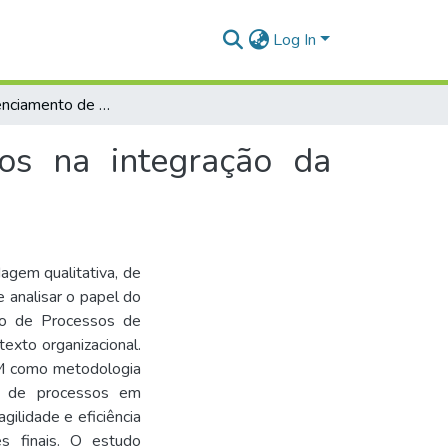
Log In
BPM - Gerenciamento de processos de negócios na integração da transformação digital
os na integração da
agem qualitativa, de
e analisar o papel do
o de Processos de
exto organizacional.
PM como metodologia
ção de processos em
gilidade e eficiência
s finais. O estudo