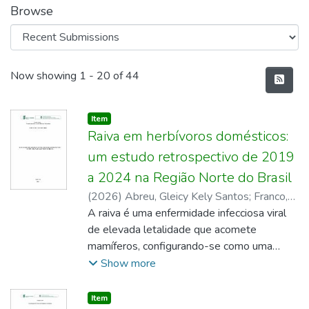
Browse
Recent Submissions
Now showing
1 - 20 of 44
Item type:
,
Item
Raiva em herbívoros domésticos:
um estudo retrospectivo de 2019
a 2024 na Região Norte do Brasil
(
2026
)
Abreu, Gleicy Kely Santos
;
Franco,
Rute Witter
A raiva é uma enfermidade infecciosa viral
de elevada letalidade que acomete
mamíferos, configurando-se como uma
importante zoonose de relevância sanitária,
Show more
econômica e social. No Brasil, a transmissão
da raiva em herbívoros domésticos ocorre
Item type:
,
Item