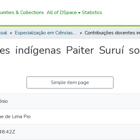
nities & Collections
All of DSpace
Statistics
oal
Especialização em Ciências da Natureza, Matemática e suas Tecnologias
tes indígenas Paiter Suruí s
Simple item page
ônio
que de Lima Pio
48:42Z