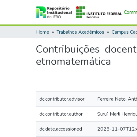
Commu
Home
Trabalhos Acadêmicos
Campus Cac
Contribuições docen
etnomatemática
dc.contributor.advisor
Ferreira Neto, Ant
dc.contributor.author
Suruí, Marli Henri
dc.date.accessioned
2025-11-07T12: