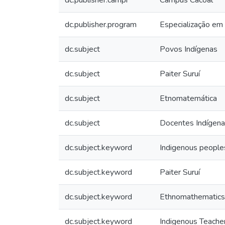
dc.publisher.campi
Campus Cacoal
dc.publisher.program
Especialização em 
dc.subject
Povos Indígenas
dc.subject
Paiter Suruí
dc.subject
Etnomatemática
dc.subject
Docentes Indígen
dc.subject.keyword
Indigenous people
dc.subject.keyword
Paiter Suruí
dc.subject.keyword
Ethnomathematics
dc.subject.keyword
Indigenous Teache