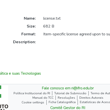
Name:
license.txt
Size:
682 B
Format:
Item-specific license agreed upon to s
Description:
ática e suas Tecnologias
Fale conosco em ri@ifro.edu.br
Política Institucional do RI
Tutorial de Submissão
Termo de Aut
Manual do TCC
Resoluções
Direitos Autorais
Ficha Catalográfica
Estatísticas de Aces
Cookie settings
Comitê Gestor do RI