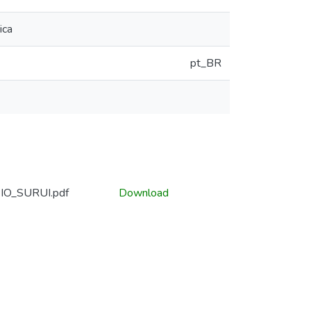
ica
pt_BR
O_SURUI.pdf
Download