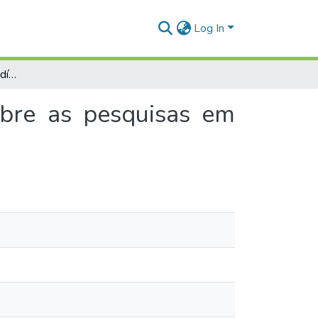
Log In
Contribuições docentes indígenas Paiter Suruí sobre as pesquisas em etnomatemática
obre as pesquisas em