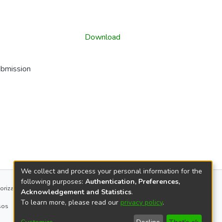
Download
ubmission
We collect and process your personal information for the
following purposes:
Authentication, Preferences,
orização
Acknowledgement and Statistics
.
To learn more, please read our
privacy policy
.
sos