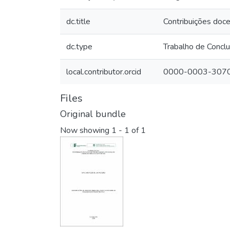
dc.title
Contribuições doc
dc.type
Trabalho de Concl
local.contributor.orcid
0000-0003-307
Files
Original bundle
Now showing
1 - 1 of 1