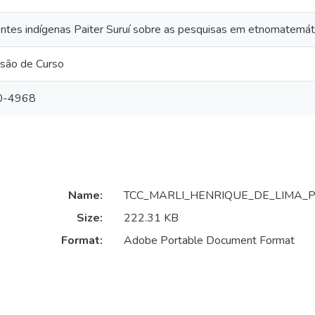
entes indígenas Paiter Suruí sobre as pesquisas em etnomatemát
usão de Curso
0-4968
Name:
TCC_MARLI_HENRIQUE_DE_LIMA_PI
Size:
222.31 KB
Format:
Adobe Portable Document Format