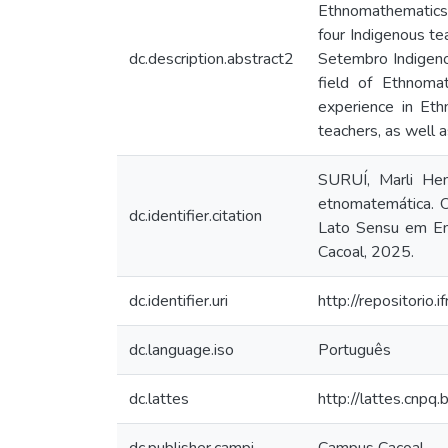
Ethnomathematics. 
four Indigenous tea
dc.description.abstract2
Setembro Indigenou
field of Ethnomat
experience in Eth
teachers, as well as
SURUÍ, Marli Hen
etnomatemática. O
dc.identifier.citation
Lato Sensu em Ens
Cacoal, 2025.
dc.identifier.uri
http://repositori
dc.language.iso
Português
dc.lattes
http://lattes.cn