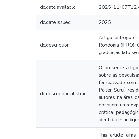
dc.date.available
2025-11-07T12:
dc.date.issued
2025
Artigo entregue c
dc.description
Rondônia (IFRO), 
graduação lato se
O presente artigo
sobre as pesquisa
foi realizado com 
Paiter Suruí, re
dc.description.abstract
autores na área d
possuem uma exper
prática pedagógi
identidades indíge
This article aims