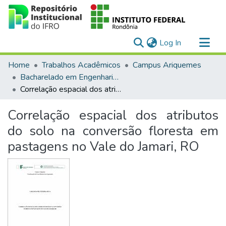
(current)
Log In
Communities & Collections
Home
Trabalhos Acadêmicos
Campus Ariquemes
All of DSpace
Bacharelado em Engenharia Agronômica
Correlação espacial dos atributos do solo na conversão floresta em pastagens no Vale do Jamari, RO
Statistics
Correlação espacial dos atributos
do solo na conversão floresta em
pastagens no Vale do Jamari, RO