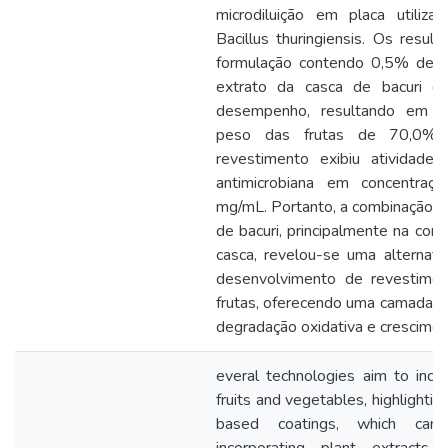
microdiluição em placa utiliza
Bacillus thuringiensis. Os resul
formulação contendo 0,5% de 
extrato da casca de bacuri d
desempenho, resultando em u
peso das frutas de 70,0%.
revestimento exibiu atividade 
antimicrobiana em concentraçõ
mg/mL. Portanto, a combinação d
de bacuri, principalmente na co
casca, revelou-se uma alternati
desenvolvimento de revestime
frutas, oferecendo uma camada pr
degradação oxidativa e crescimen
everal technologies aim to incre
fruits and vegetables, highlightin
based coatings, which ca