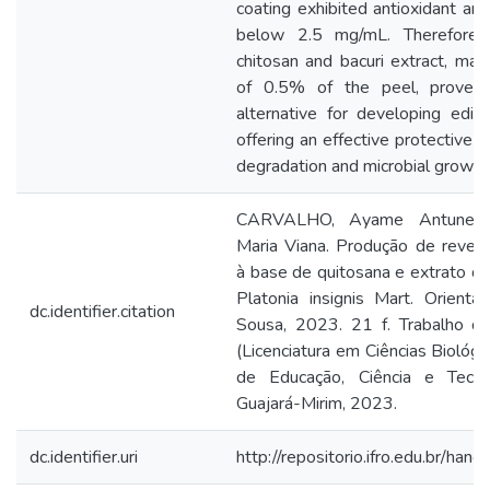
coating exhibited antioxidant and 
below 2.5 mg/mL. Therefore, 
chitosan and bacuri extract, main
of 0.5% of the peel, proved
alternative for developing edibl
offering an effective protective l
degradation and microbial growth
CARVALHO, Ayame Antunes;
Maria Viana. Produção de reves
à base de quitosana e extrato d
Platonia insignis Mart. Orienta
dc.identifier.citation
Sousa, 2023. 21 f. Trabalho d
(Licenciatura em Ciências Biológic
de Educação, Ciência e Tecno
Guajará-Mirim, 2023.
dc.identifier.uri
http://repositorio.ifro.edu.br/