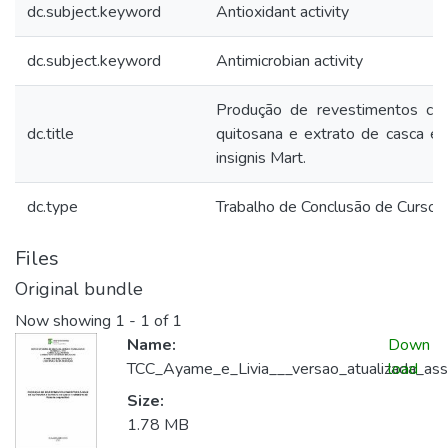
dc.subject.keyword
Antioxidant activity
dc.subject.keyword
Antimicrobian activity
Produção de revestimentos co
dc.title
quitosana e extrato de casca e
insignis Mart.
dc.type
Trabalho de Conclusão de Curso
Files
Original bundle
Now showing
1 - 1 of 1
Name:
Down
TCC_Ayame_e_Livia___versao_atualizada_ass
load
Size:
1.78 MB