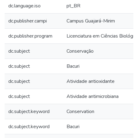
dc.language.iso
pt_BR
dc.publisher.campi
Campus Guajará-Mirim
dc.publisher.program
Licenciatura em Ciências Biológic
dc.subject
Conservação
dc.subject
Bacuri
dc.subject
Atividade antioxidante
dc.subject
Atividade antimicrobiana
dc.subject.keyword
Conservation
dc.subject.keyword
Bacuri