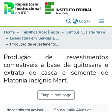
(current)
Log In
Communities & Collections
Home
Trabalhos Acadêmicos
Campus Guajará-Mirim
All of DSpace
Licenciatura em Ciências Biológicas
Produção de revestimentos comestíveis à base de quitosana e extrato de casca e semente de Platonia insignis Mart.
Statistics
Produção de revestimentos
comestíveis à base de quitosana e
extrato de casca e semente de
Platonia insignis Mart.
Simple item page
dc.contributor.advisor
Sousa, Kally Alves de