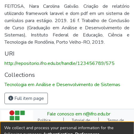
FEITOSA, Nara Carolina Galvão. Criação de relatório
utilizando framework laravel e dom pdf em um sistema de
currículos para estágio. 2019. 16 f. Trabalho de Conclusão
de Curso (Graduação em Análise e Desenvolvimento de
Sistemas), Instituto Federal de Educação, Ciência e
Tecnologia de Rondônia, Porto Velho-RO, 2019.
URI
http://repositorio.ifro.edu.br/handle/123456789/575
Collections
Tecnologia em Análise e Desenvolvimento de Sistemas
Full item page
Fale conosco em ri@ifro.edu.br
Política
Tutorial de
Termo de
Institucional do RI
Submissão
Autorização
We collect and process your personal information for the
Manual do TCC
Resoluções
Direitos Autorais