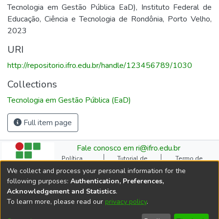
Tecnologia em Gestão Pública EaD), Instituto Federal de
Educação, Ciência e Tecnologia de Rondônia, Porto Velho,
2023
URI
http://repositorio.ifro.edu.br/handle/123456789/1030
Collections
Tecnologia em Gestão Pública (EaD)
Full item page
Fale conosco em ri@ifro.edu.br
Política
Tutorial de
Termo de
Institucional do RI
Submissão
Autorização
We collect and process your personal information for the
Manual do TCC
Resoluções
Direitos Autorais
following purposes:
Authentication, Preferences,
Ficha
Estatísticas de
Cookie
Acknowledgement and Statistics
.
Catalográfica
Acessos
settings
To learn more, please read our
privacy policy
.
Comitê Gestor do RI
DSpace software
copyright © 2002-2026