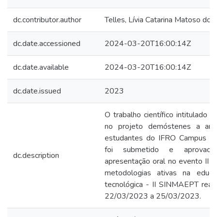
dc.contributor.author
Telles, Lívia Catarina Matoso dos
dc.date.accessioned
2024-03-20T16:00:14Z
dc.date.available
2024-03-20T16:00:14Z
dc.date.issued
2023
O trabalho científico intitulado 
no projeto demóstenes a arte
estudantes do IFRO Campus Po
foi submetido e aprovad
dc.description
apresentação oral no evento II S
metodologias ativas na educaç
tecnológica - II SINMAEPT real
22/03/2023 a 25/03/2023.