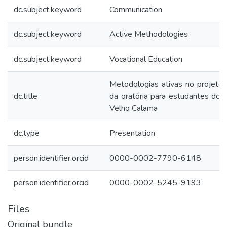
dc.subject.keyword
Communication
dc.subject.keyword
Active Methodologies
dc.subject.keyword
Vocational Education
Metodologias ativas no projeto
dc.title
da oratória para estudantes do
Velho Calama
dc.type
Presentation
person.identifier.orcid
0000-0002-7790-6148
person.identifier.orcid
0000-0002-5245-9193
Files
Original bundle