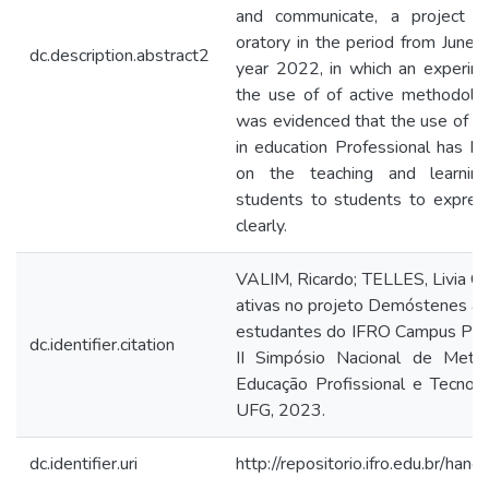
and communicate, a project w
oratory in the period from June
dc.description.abstract2
year 2022, in which an experi
the use of of active methodologi
was evidenced that the use of a
in education Professional has ha
on the teaching and learning
students to students to expre
clearly.
VALIM, Ricardo; TELLES, Livia C.
ativas no projeto Demóstenes a a
estudantes do IFRO Campus Port
dc.identifier.citation
II Simpósio Nacional de Metod
Educação Profissional e Tecnoló
UFG, 2023.
dc.identifier.uri
http://repositorio.ifro.edu.br/h