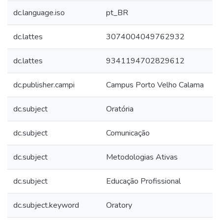
dc.language.iso
pt_BR
dc.lattes
3074004049762932
dc.lattes
9341194702829612
dc.publisher.campi
Campus Porto Velho Calama
dc.subject
Oratória
dc.subject
Comunicação
dc.subject
Metodologias Ativas
dc.subject
Educação Profissional
dc.subject.keyword
Oratory