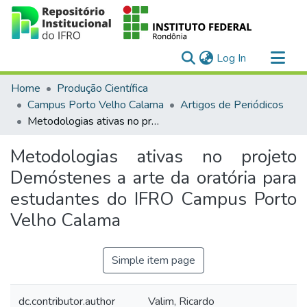
(current)
Log In
Communities & Collections
Home
Produção Científica
All of DSpace
Campus Porto Velho Calama
Artigos de Periódicos
Metodologias ativas no projeto Demóstenes a arte da oratória para estudantes do IFRO Campus Porto Velho Calama
Statistics
Metodologias ativas no projeto
Demóstenes a arte da oratória para
estudantes do IFRO Campus Porto
Velho Calama
Simple item page
dc.contributor.author
Valim, Ricardo