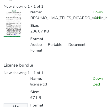
Now showing
1 - 1 of 1
Name:
Down
RESUMO_LIVIA_TELES_RICARDO_VALIM_
load
Size:
236.87 KB
Format:
Adobe Portable Document
Format
License bundle
Now showing
1 - 1 of 1
Name:
Down
license.txt
load
Size:
671 B
Format: