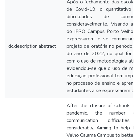
Após o fechamento das escolas
de Covid-19, o quantitativo 
dificuldades de comuni
consideravelmente. Visando aux
do IFRO Campus Porto Velho C
expressarem e se comunicarem,
dc.description.abstract
projeto de oratória no período 
do ano de 2022, no qual foi fe
com o uso de metodologias ativ
evidenciou-se que o uso de met
educação profissional tem impa
no processo de ensino e aprend
estudantes a se expressarem de f
After the closure of schools d
pandemic, the number of
communication difficultie
considerably. Aiming to help I
Velho Calama Campus to better 