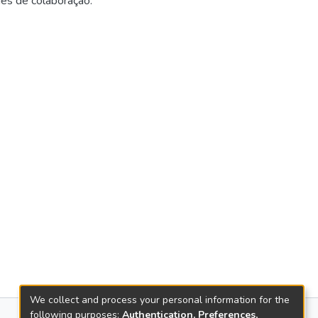
des de colaboração.
We collect and process your personal information for the
following purposes:
Authentication, Preferences,