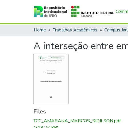
Commu
Home
Trabalhos Acadêmicos
Campus Jar
A interseção entre e
Files
TCC_AMARANA_MARCOS_SIDILSON.pdf
(719.27 KB)