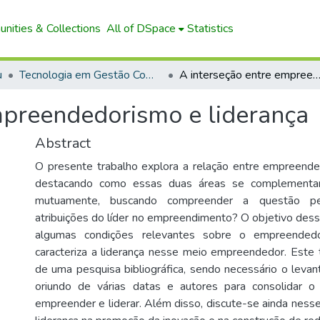
nities & Collections
All of DSpace
Statistics
u
Tecnologia em Gestão Comercial (EaD)
A interseção entre empreendedorismo e lide
mpreendedorismo e liderança
Abstract
O presente trabalho explora a relação entre empreende
destacando como essas duas áreas se complementam
mutuamente, buscando compreender a questão per
atribuições do líder no empreendimento? O objetivo dess
algumas condições relevantes sobre o empreende
caracteriza a liderança nesse meio empreendedor. Este 
de uma pesquisa bibliográfica, sendo necessário o leva
oriundo de várias datas e autores para consolidar 
empreender e liderar. Além disso, discute-se ainda nesse