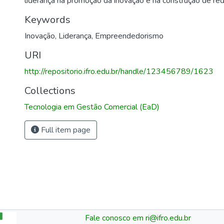
liderança na promoção da inovação e na construção de re
Keywords
Inovação
,
Liderança
,
Empreendedorismo
URI
http://repositorio.ifro.edu.br/handle/123456789/1623
Collections
Tecnologia em Gestão Comercial (EaD)
Full item page
Fale conosco em ri@ifro.edu.br