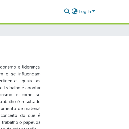
Log In
rança
dorismo e liderança,
 e se influenciam
tinente: quais as
e trabalho é apontar
dorismo e como se
trabalho é resultado
ntamento de material
o conceito do que é
 trabalho o papel da