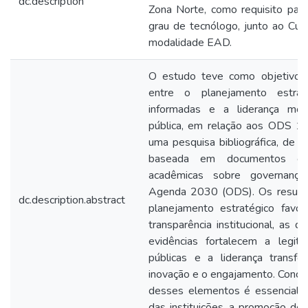
dc.description
Zona Norte, como requisito parc
grau de tecnólogo, junto ao Cur
modalidade EAD.
O estudo teve como objetivo an
entre o planejamento estrat
informadas e a liderança mob
pública, em relação aos ODS 16
uma pesquisa bibliográfica, de a
baseada em documentos ofi
acadêmicas sobre governança
Agenda 2030 (ODS). Os resulta
dc.description.abstract
planejamento estratégico favor
transparência institucional, as
evidências fortalecem a legiti
públicas e a liderança transfo
inovação e o engajamento. Conclu
desses elementos é essencial p
das instituições, a promoção do