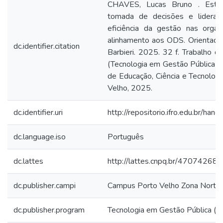
CHAVES, Lucas Bruno . Estraté
tomada de decisões e lideran
eficiência da gestão nas organ
alinhamento aos ODS. Orientador
dc.identifier.citation
Barbieri. 2025. 32 f. Trabalho 
(Tecnologia em Gestão Pública Ea
de Educação, Ciência e Tecnolog
Velho, 2025.
dc.identifier.uri
http://repositorio.ifro.edu.br/
dc.language.iso
Português
dc.lattes
http://lattes.cnpq.br/4707426
dc.publisher.campi
Campus Porto Velho Zona Norte
dc.publisher.program
Tecnologia em Gestão Pública (E