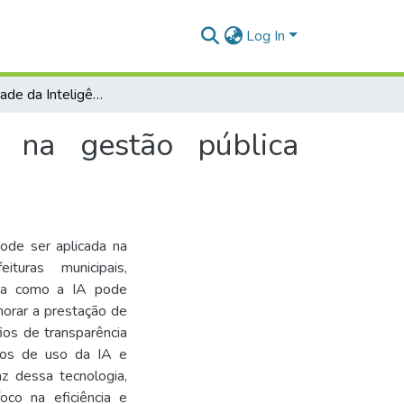
Log In
A aplicabilidade da Inteligência Artificial (IA) na gestão pública brasileira
A) na gestão pública
pode ser aplicada na
turas municipais,
tiga como a IA pode
horar a prestação de
ios de transparência
asos de uso da IA e
z dessa tecnologia,
oco na eficiência e