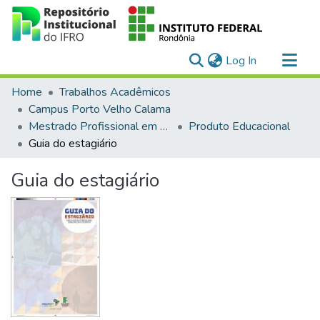
(current)
Log In
Communities & Collections
Home
Trabalhos Acadêmicos
All of DSpace
Campus Porto Velho Calama
Mestrado Profissional em Educação Profissional e Tecnológica em Rede Nacional (PROFEPT)
Produto Educacional
Statistics
Guia do estagiário
Guia do estagiário