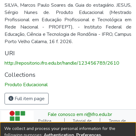
SILVA, Marcos Paulo Soares da. Guia do estagiário. JESUS,
Sérgio Nunes de. Produto Educacional (Mestrado
Profissional em Educação Profissional e Tecnológica em
Rede Nacional - PROFEPT), - Instituto Federal de
Educação, Ciência e Tecnologia de Rondônia - IFRO, Campus
Porto Velho Calama, 16 f. 2026.
URI
http://repositorio.ifro.edu.br/handle/123456789/2610
Collections
Produto Educacional
Full item page
Fale conosco em ri@ifro.edu.br
Política
Tutorial de
Termo de
Institucional do RI
Submissão
Autorização
We collect and process your personal information for the
Manual do TCC
Resoluções
Direitos Autorais
following purposes:
Authentication, Preferences,