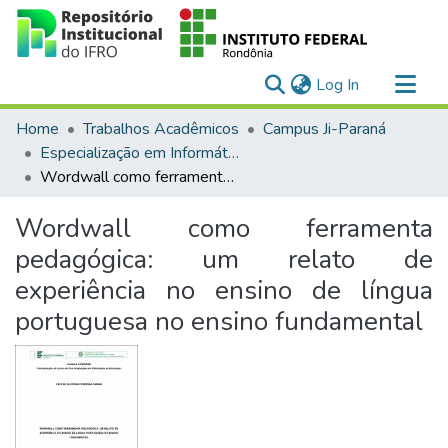
(current)
Log In
Communities & Collections
Home
Trabalhos Acadêmicos
Campus Ji-Paraná
All of DSpace
Especialização em Informática na Educação (EaD)
Wordwall como ferramenta pedagógica: um relato de experiência no ensino de língua portuguesa no ensino fundamental
Statistics
Wordwall como ferramenta
pedagógica: um relato de
experiência no ensino de língua
portuguesa no ensino fundamental