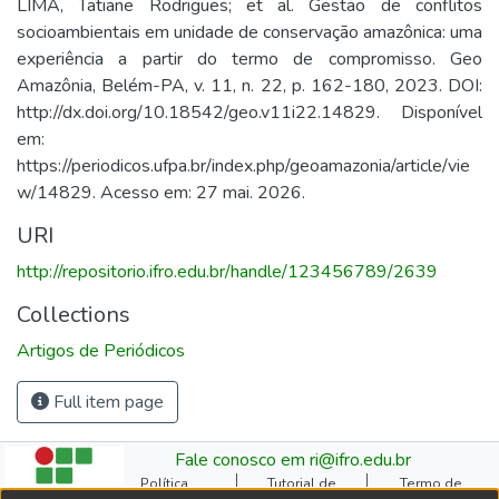
LIMA, Tatiane Rodrigues; et al. Gestão de conflitos
socioambientais em unidade de conservação amazônica: uma
experiência a partir do termo de compromisso. Geo
Amazônia, Belém-PA, v. 11, n. 22, p. 162-180, 2023. DOI:
http://dx.doi.org/10.18542/geo.v11i22.14829. Disponível
em:
https://periodicos.ufpa.br/index.php/geoamazonia/article/vie
w/14829. Acesso em: 27 mai. 2026.
URI
http://repositorio.ifro.edu.br/handle/123456789/2639
Collections
Artigos de Periódicos
Full item page
Fale conosco em ri@ifro.edu.br
Política
Tutorial de
Termo de