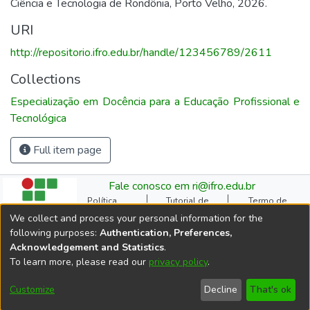
Ciência e Tecnologia de Rondônia, Porto Velho, 2026.
URI
http://repositorio.ifro.edu.br/handle/123456789/2611
Collections
Especialização em Docência para a Educação Profissional e
Tecnológica
Full item page
Fale conosco em ri@ifro.edu.br
Política
Tutorial de
Termo de
Institucional do RI
Submissão
Autorização
We collect and process your personal information for the
Manual do TCC
Resoluções
Direitos Autorais
following purposes:
Authentication, Preferences,
Ficha
Estatísticas de
Cookie
Acknowledgement and Statistics
.
Catalográfica
Acessos
settings
To learn more, please read our
privacy policy
.
Comitê Gestor do RI
DSpace software
copyright © 2002-2026
Customize
Decline
That's ok
LYRASIS