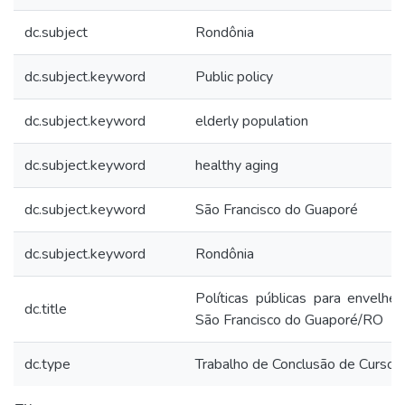
dc.subject
Rondônia
dc.subject.keyword
Public policy
dc.subject.keyword
elderly population
dc.subject.keyword
healthy aging
dc.subject.keyword
São Francisco do Guaporé
dc.subject.keyword
Rondônia
Políticas públicas para envelh
dc.title
São Francisco do Guaporé/RO
dc.type
Trabalho de Conclusão de Curso