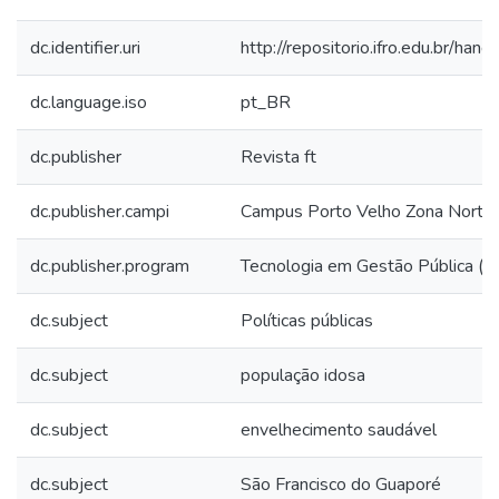
dc.identifier.uri
http://repositorio.ifro.edu.br/
dc.language.iso
pt_BR
dc.publisher
Revista ft
dc.publisher.campi
Campus Porto Velho Zona Norte
dc.publisher.program
Tecnologia em Gestão Pública (E
dc.subject
Políticas públicas
dc.subject
população idosa
dc.subject
envelhecimento saudável
dc.subject
São Francisco do Guaporé