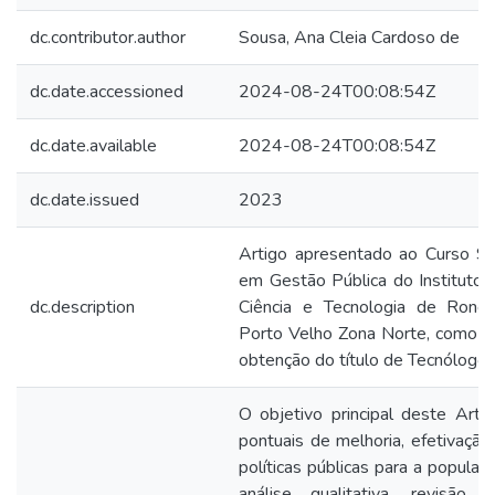
dc.contributor.author
Sousa, Ana Cleia Cardoso de
dc.date.accessioned
2024-08-24T00:08:54Z
dc.date.available
2024-08-24T00:08:54Z
dc.date.issued
2023
Artigo apresentado ao Curso Su
em Gestão Pública do Instituto 
dc.description
Ciência e Tecnologia de Rond
Porto Velho Zona Norte, como req
obtenção do título de Tecnólogo
O objetivo principal deste Arti
pontuais de melhoria, efetivaçã
políticas públicas para a populaç
análise qualitativa, revisão l