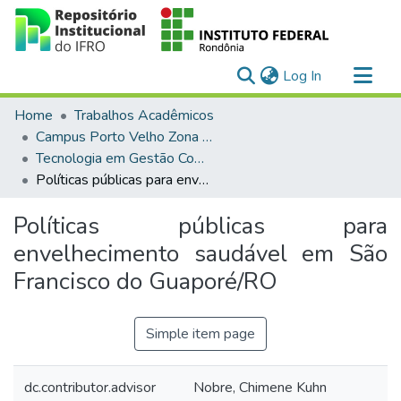
(current)
Log In
Communities & Collections
Home
Trabalhos Acadêmicos
All of DSpace
Campus Porto Velho Zona Norte
Tecnologia em Gestão Comercial (EaD)
Statistics
Políticas públicas para envelhecimento saudável em São Francisco do Guaporé/RO
Políticas públicas para
envelhecimento saudável em São
Francisco do Guaporé/RO
Simple item page
dc.contributor.advisor
Nobre, Chimene Kuhn