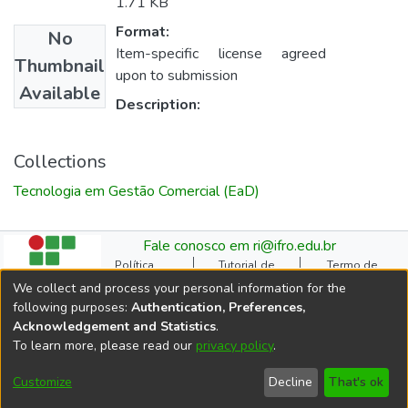
1.71 KB
Format:
No
Item-specific license agreed
Thumbnail
upon to submission
Available
Description:
Collections
Tecnologia em Gestão Comercial (EaD)
Fale conosco em ri@ifro.edu.br
Política
Tutorial de
Termo de
Institucional do RI
Submissão
Autorização
We collect and process your personal information for the
Manual do TCC
Resoluções
Direitos Autorais
following purposes:
Authentication, Preferences,
Ficha
Estatísticas de
Cookie
Acknowledgement and Statistics
.
Catalográfica
Acessos
settings
To learn more, please read our
privacy policy
.
Comitê Gestor do RI
DSpace software
copyright © 2002-2026
Customize
Decline
That's ok
LYRASIS