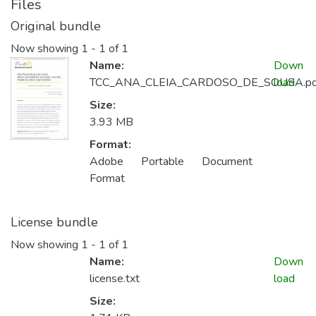
Files
Original bundle
Now showing
1 - 1 of 1
Name:
Down
TCC_ANA_CLEIA_CARDOSO_DE_SOUSA.pd
load
Size:
3.93 MB
Format:
Adobe Portable Document
Format
License bundle
Now showing
1 - 1 of 1
Name:
Down
license.txt
load
Size: