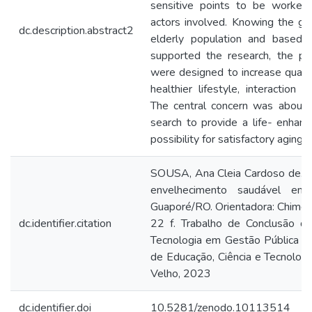
sensitive points to be worked 
actors involved. Knowing the gr
dc.description.abstract2
elderly population and based 
supported the research, the pr
were designed to increase quality
healthier lifestyle, interaction 
The central concern was about p
search to provide a life- enhan
possibility for satisfactory aging.
SOUSA, Ana Cleia Cardoso de. Po
envelhecimento saudável em
Guaporé/RO. Orientadora: Chime
dc.identifier.citation
22 f. Trabalho de Conclusão de
Tecnologia em Gestão Pública Ea
de Educação, Ciência e Tecnolog
Velho, 2023
dc.identifier.doi
10.5281/zenodo.10113514