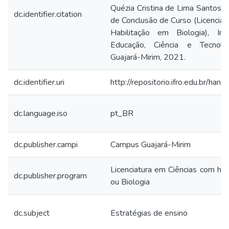
Quézia Cristina de Lima Santos. 
dc.identifier.citation
de Conclusão de Curso (Licenciat
Habilitação em Biologia), Ins
Educação, Ciência e Tecnolo
Guajará-Mirim, 2021.
dc.identifier.uri
http://repositorio.ifro.edu.br/h
dc.language.iso
pt_BR
dc.publisher.campi
Campus Guajará-Mirim
Licenciatura em Ciências com hab
dc.publisher.program
ou Biologia
dc.subject
Estratégias de ensino