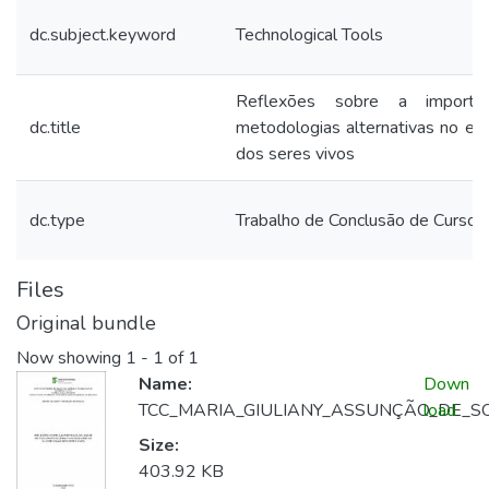
dc.subject.keyword
Technological Tools
Reflexões sobre a import
dc.title
metodologias alternativas no ens
dos seres vivos
dc.type
Trabalho de Conclusão de Curso
Files
Original bundle
Now showing
1 - 1 of 1
Name:
Down
TCC_MARIA_GIULIANY_ASSUNÇÃO_DE_S
load
Size:
403.92 KB