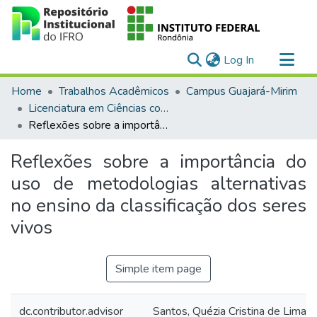
(current)
Log In
Communities & Collections
Home
Trabalhos Acadêmicos
Campus Guajará-Mirim
All of DSpace
Licenciatura em Ciências com habilitação em Química ou Biologia
Reflexões sobre a importância do uso de metodologias alternativas no ensino da classificação dos seres vivos
Statistics
Reflexões sobre a importância do
uso de metodologias alternativas
no ensino da classificação dos seres
vivos
Simple item page
dc.contributor.advisor
Santos, Quézia Cristina de Lima