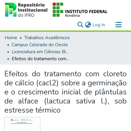
(current)
Log In
Communities & Collections
Home
Trabalhos Acadêmicos
All of DSpace
Campus Colorado do Oeste
Licenciatura em Ciências Biológicas
Statistics
Efeitos do tratamento com cloreto de cálcio (cacl2) sobre a germinação e o crescimento inicial de plântulas de alface (lactuca sativa l.), sob estresse térmico
Efeitos do tratamento com cloreto
de cálcio (cacl2) sobre a germinação
e o crescimento inicial de plântulas
de alface (lactuca sativa l.), sob
estresse térmico