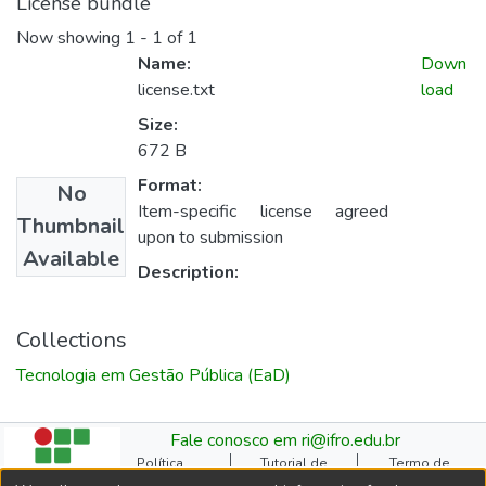
License bundle
Now showing
1 - 1 of 1
Name:
Down
license.txt
load
Size:
672 B
Format:
No
Item-specific license agreed
Thumbnail
upon to submission
Available
Description:
Collections
Tecnologia em Gestão Pública (EaD)
Fale conosco em ri@ifro.edu.br
Política
Tutorial de
Termo de
Institucional do RI
Submissão
Autorização