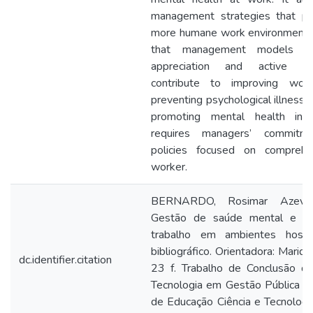
management strategies that pr
more humane work environments. 
that management models c
appreciation and active list
contribute to improving work
preventing psychological illnesses
promoting mental health in ho
requires managers’ commitmen
policies focused on comprehe
worker.
BERNARDO, Rosimar Azevedo
Gestão de saúde mental e qu
trabalho em ambientes hospi
bibliográfico. Orientadora: Marid
dc.identifier.citation
23 f. Trabalho de Conclusão de
Tecnologia em Gestão Pública Ea
de Educação Ciência e Tecnologi