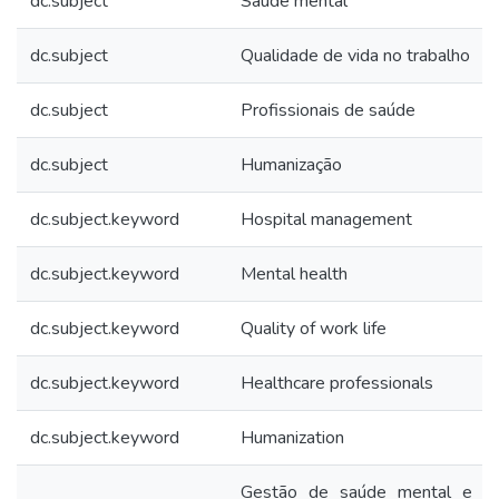
dc.subject
Saúde mental
dc.subject
Qualidade de vida no trabalho
dc.subject
Profissionais de saúde
dc.subject
Humanização
dc.subject.keyword
Hospital management
dc.subject.keyword
Mental health
dc.subject.keyword
Quality of work life
dc.subject.keyword
Healthcare professionals
dc.subject.keyword
Humanization
Gestão de saúde mental e qu