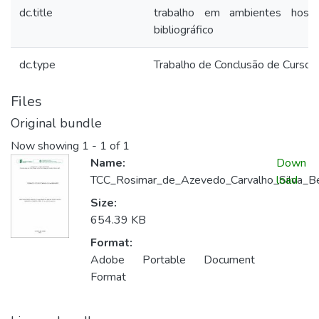
dc.title
trabalho em ambientes hospi
bibliográfico
dc.type
Trabalho de Conclusão de Curso
Files
Original bundle
Now showing
1 - 1 of 1
Name:
Down
TCC_Rosimar_de_Azevedo_Carvalho_Silva_Be
load
Size:
654.39 KB
Format:
Adobe Portable Document
Format