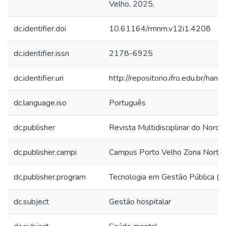
Velho, 2025.
dc.identifier.doi
10.61164/rmnm.v12i1.4208
dc.identifier.issn
2178-6925
dc.identifier.uri
http://repositorio.ifro.edu.br/
dc.language.iso
Português
dc.publisher
Revista Multidisciplinar do Norde
dc.publisher.campi
Campus Porto Velho Zona Norte
dc.publisher.program
Tecnologia em Gestão Pública (E
dc.subject
Gestão hospitalar