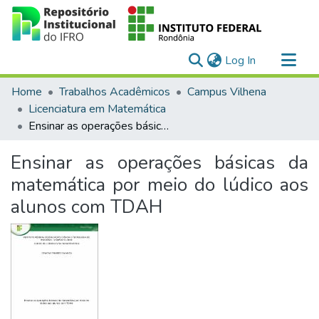
(current)
Log In
Communities & Collections
Home
Trabalhos Acadêmicos
Campus Vilhena
All of DSpace
Licenciatura em Matemática
Ensinar as operações básicas da matemática por meio do lúdico aos alunos com TDAH
Statistics
Ensinar as operações básicas da
matemática por meio do lúdico aos
alunos com TDAH