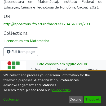
(Licenciatura em Matemática), Instituto Federal de
Educação, Ciência e Tecnologia de Rondônia, Cacoal, 2021.
URI
http://repositorio.ifro.edu.br/handle/123456789/731
Collections
Licenciatura em Matemática
Full item page
Fale conosco em ri@ifro.edu.br
Política
Tutorial de
Termo de
Institucional do RI
Submissão
Autorização
We collect and process your personal information for the
Manual do TCC
Resoluções
Direitos Autorais
following purposes:
Authentication, Preferences,
Ficha
Estatísticas de
Cookie
Acknowledgement and Statistics
.
Catalográfica
Acessos
settings
To learn more, please read our
privacy policy
.
Comitê Gestor do RI
DSpace software
copyright © 2002-2026
Customize
Decline
That's ok
LYRASIS