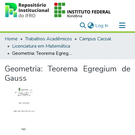
(current)
Log In
Communities & Collections
Home
Trabalhos Acadêmicos
Campus Cacoal
All of DSpace
Licenciatura em Matemática
Geometria: Teorema Egregium de Gauss
Statistics
Geometria: Teorema Egregium de
Gauss