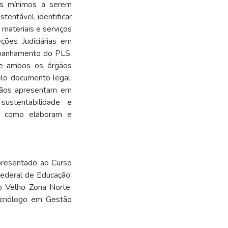
tos mínimos a serem
entável, identificar
 materiais e serviços
eções Judiciárias em
mpanhamento do PLS,
ue ambos os órgãos
lo documento legal,
rgãos apresentam em
ustentabilidade e
im como elaboram e
presentado ao Curso
Federal de Educação,
o Velho Zona Norte,
Tecnólogo em Gestão