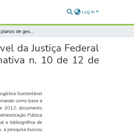
Log In
Análise dos planos de gestão de logística sustentável da Justiça Federal do Maranhão e Rondônia à luz da Instrução Normativa n. 10 de 12 de novembro de 2012
vel da Justiça Federal
ativa n. 10 de 12 de
ogística Sustentável
tomando como base a
de 2012, documento
dministração Pública
l e bibliográfica de
os, a pesquisa buscou