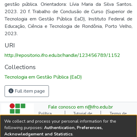
gestão pública. Orientadora: Lívia Maria da Silva Santos.
2023. 20 f. Trabalho de Conclusão de Curso (Superior de
Tecnologia em Gestão Pública EaD), Instituto Federal de
Educação, Ciência e Tecnologia de Rondônia, Porto Velho,
2023.
URI
http://repositorio.ifro.edu.br/handle/123456789/1152
Collections
Tecnologia em Gestão Pública (EaD)
Full item page
Fale conosco em ri@ifro.edu.br
Política
Tutorial de
Termo de
Institucional do RI
Submissão
Autorização
We collect and process your personal information for the
Manual do TCC
Resoluções
Direitos Autorais
following purposes:
Authentication, Preferences,
Ficha
Estatísticas de
Cookie
Acknowledgement and Statistics
.
Catalográfica
Acessos
settings