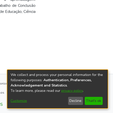
rabalho de Conclusão
 de Educação, Ciência
We collect and process your personal information for the
following purposes:
Authentication, Preferences,
orização
Acknowledgement and Statistics
.
To learn more, please read our
privacy policy
.
sos
Customize
Decline
That's ok
IS