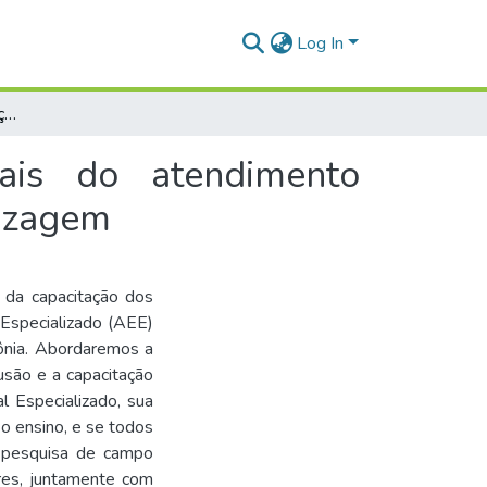
Log In
A importância da capacitação dos profissionais do atendimento educacional especializado: potencializando aprendizagem
nais do atendimento
dizagem
a da capacitação dos
 Especializado (AEE)
ônia. Abordaremos a
lusão e a capacitação
l Especializado, sua
o ensino, e se todos
A pesquisa de campo
res, juntamente com