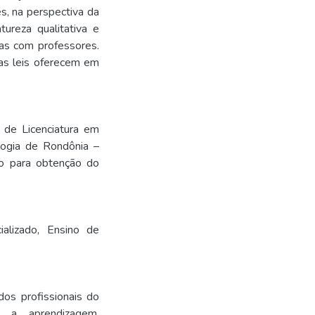
s, na perspectiva da
ureza qualitativa e
tas com professores.
as leis oferecem em
 de Licenciatura em
logia de Rondônia –
to para obtenção do
alizado
,
Ensino de
dos profissionais do
do a aprendizagem.