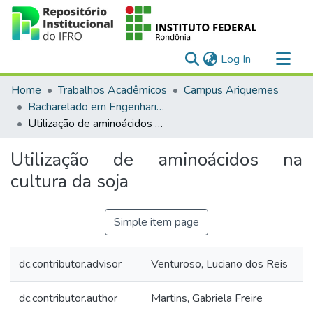
(current)
Log In
Communities & Collections
Home
Trabalhos Acadêmicos
Campus Ariquemes
All of DSpace
Bacharelado em Engenharia Agronômica
Utilização de aminoácidos na cultura da soja
Statistics
Utilização de aminoácidos na
cultura da soja
Simple item page
dc.contributor.advisor
Venturoso, Luciano dos Reis
dc.contributor.author
Martins, Gabriela Freire