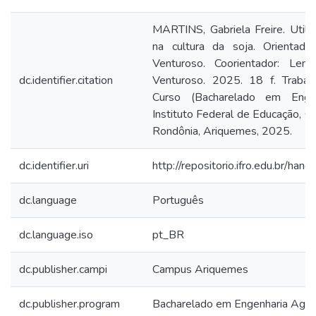
MARTINS, Gabriela Freire. Utili
na cultura da soja. Orientado
Venturoso. Coorientador: Leni
dc.identifier.citation
Venturoso. 2025. 18 f. Traba
Curso (Bacharelado em Engen
Instituto Federal de Educação, Ci
Rondônia, Ariquemes, 2025.
dc.identifier.uri
http://repositorio.ifro.edu.br/
dc.language
Português
dc.language.iso
pt_BR
dc.publisher.campi
Campus Ariquemes
dc.publisher.program
Bacharelado em Engenharia Agr