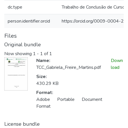
dc.type
Trabalho de Conclusão de Curso
person.identifier.orcid
https://orcid.org/0009-0004-2
Files
Original bundle
Now showing
1 - 1 of 1
Name:
Down
TCC_Gabriela_Freire_Martins.pdf
load
Size:
430.29 KB
Format:
Adobe Portable Document
Format
License bundle