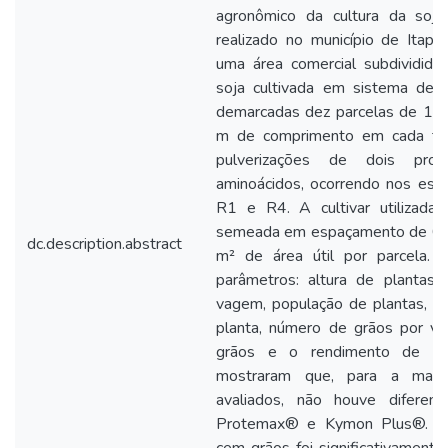
agronômico da cultura da soja
realizado no município de Itap
uma área comercial subdividida
soja cultivada em sistema de p
demarcadas dez parcelas de 1,8
m de comprimento em cada tal
pulverizações de dois pr
aminoácidos, ocorrendo nos está
R1 e R4. A cultivar utilizad
semeada em espaçamento de 0,45
dc.description.abstract
m² de área útil por parcela. 
parâmetros: altura de plantas, 
vagem, população de plantas, n
planta, número de grãos por 
grãos e o rendimento de grã
mostraram que, para a maior
avaliados, não houve diferença
Protemax® e Kymon Plus®. Co