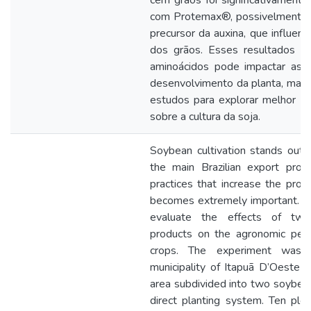
cem grãos foi significativament
com Protemax®, possivelmente d
precursor da auxina, que influen
dos grãos. Esses resultados i
aminoácidos pode impactar aspe
desenvolvimento da planta, mas 
estudos para explorar melhor as
sobre a cultura da soja.
Soybean cultivation stands out
the main Brazilian export prod
practices that increase the produ
becomes extremely important. T
evaluate the effects of two
products on the agronomic per
crops. The experiment was c
municipality of Itapuã D’Oeste 
area subdivided into two soybean 
direct planting system. Ten pl