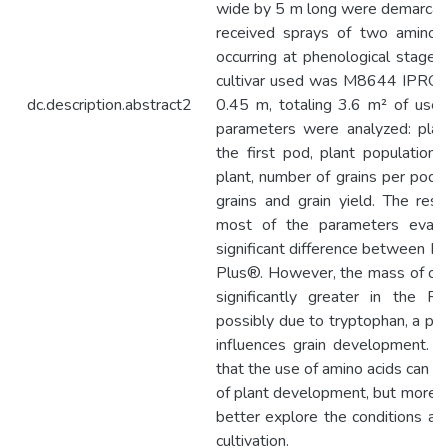
wide by 5 m long were demarcate
received sprays of two amino a
occurring at phenological stage
cultivar used was M8644 IPRO, 
dc.description.abstract2
0.45 m, totaling 3.6 m² of usef
parameters were analyzed: plant
the first pod, plant population
plant, number of grains per pod
grains and grain yield. The res
most of the parameters evalu
significant difference between
Plus®. However, the mass of on
significantly greater in the P
possibly due to tryptophan, a pre
influences grain development. T
that the use of amino acids can i
of plant development, but more 
better explore the conditions a
cultivation.