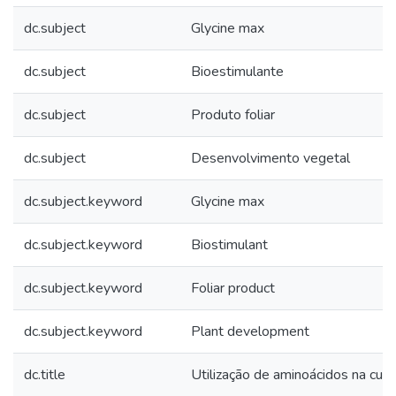
dc.subject
Glycine max
dc.subject
Bioestimulante
dc.subject
Produto foliar
dc.subject
Desenvolvimento vegetal
dc.subject.keyword
Glycine max
dc.subject.keyword
Biostimulant
dc.subject.keyword
Foliar product
dc.subject.keyword
Plant development
dc.title
Utilização de aminoácidos na cult