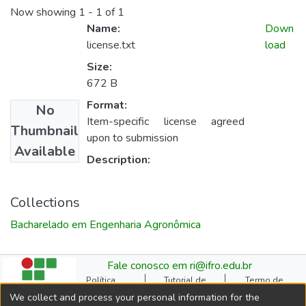
Now showing
1 - 1 of 1
Name:
Down
license.txt
load
Size:
672 B
Format:
No
Item-specific license agreed
Thumbnail
upon to submission
Available
Description:
Collections
Bacharelado em Engenharia Agronômica
Fale conosco em ri@ifro.edu.br
Política
Tutorial de
Termo de
Institucional do RI
Submissão
Autorização
We collect and process your personal information for the
Manual do TCC
Resoluções
Direitos Autorais