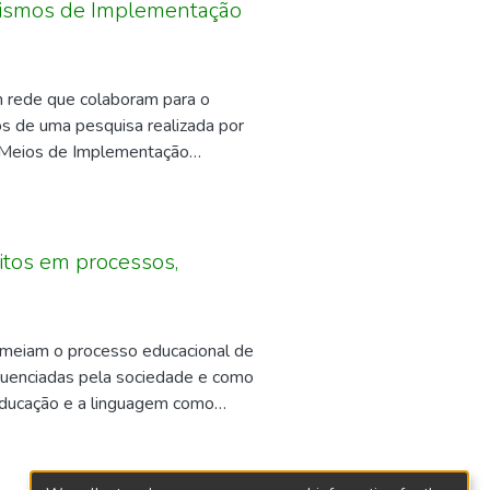
os de ufanismo, espasmos de
anismos de Implementação
e e da esperança à desesperança,
das, picadas ou rios. Pela análise
ficado e de pessoas
em rede que colaboram para o
s de uma pesquisa realizada por
e Meios de Implementação
vel (CNODS), no Brasil. Entende-
ntadas para o alcance de um ou
itos em processos,
rmeiam o processo educacional de
nfluenciadas pela sociedade e como
educação e a linguagem como