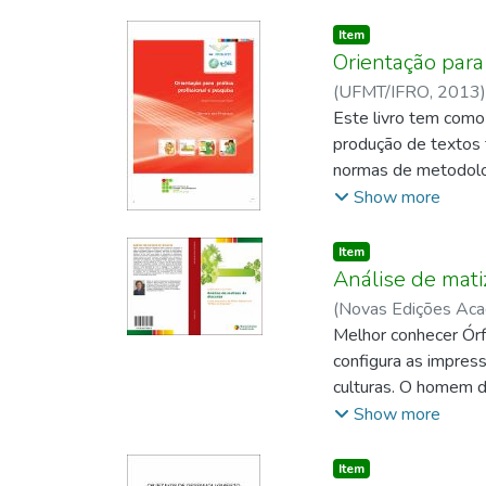
Item type:
,
Item
Orientação para 
(
UFMT/IFRO
,
2013
Este livro tem como
produção de textos 
normas de metodologi
mais; c) compreender
Show more
Item type:
,
Item
Análise de mati
(
Novas Edições Aca
Melhor conhecer Órf
configura as impres
culturas. O homem d
assimilar ou dissimi
Show more
principalmente aos es
natureza das person
Item type:
,
Item