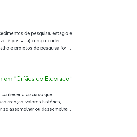
cedimentos de pesquisa, estágio e
e você possa: a) compreender
alho e projetos de pesquisa for -
sivas à vida profissional.
um em "Órfãos do Eldorado"
 conhecer o discurso que
 crenças, valores histórias,
or se assemelhar ou dessemelhar,
ária que pode interessar
psicologia e filosofia, em razão da
as de um espaço, mas de algumas