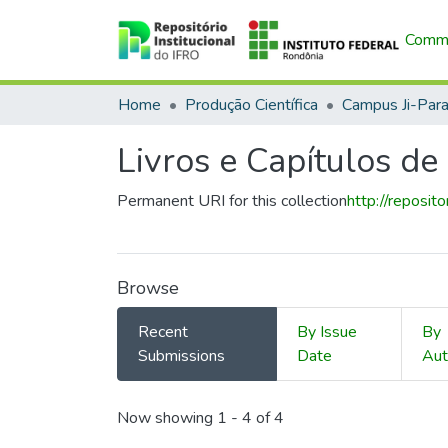
Commu
Home
Produção Científica
Campus Ji-Par
Livros e Capítulos de
Permanent URI for this collection
http://reposi
Browse
Recent
By Issue
By
Submissions
Date
Aut
Recent Submissions
Now showing
1 - 4 of 4