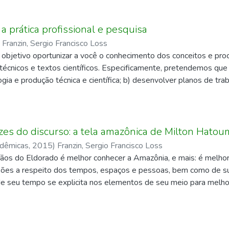
a prática profissional e pesquisa
)
Franzin, Sergio Francisco Loss
 objetivo oportunizar a você o conhecimento dos conceitos e pro
técnicos e textos científicos. Especificamente, pretendemos qu
a e produção técnica e científica; b) desenvolver planos de trab
 e planejar as atividades de prática profissional no estágio, exten
zes do discurso: a tela amazônica de Milton Hato
dêmicas
,
2015
)
Franzin, Sergio Francisco Loss
ãos do Eldorado é melhor conhecer a Amazônia, e mais: é melhor
sões a respeito dos tempos, espaços e pessoas, bem como de suas
e seu tempo se explicita nos elementos de seu meio para melh
lar comportamentos e ideologias. Esta é uma obra de análise liter
tudantes e profissionais da linguística, arte, história, geografia, 
agens e dos objetos de discurso, configurando a tela não apen