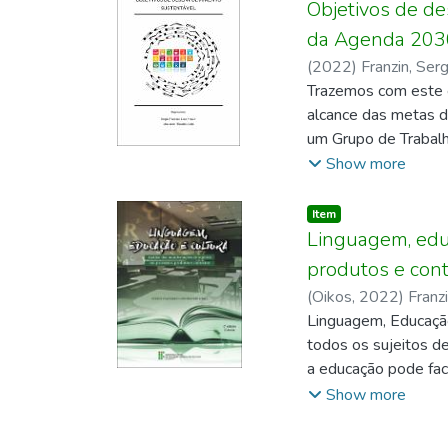
épocas marcadas po
Objetivos de d
medo e até arrebata
da Agenda 2030
ao se mergulhar nos 
(
2022
)
Franzin, Ser
dos matizes de disc
Trazemos com este e
espacializadas, ao 
alcance das metas d
um Grupo de Trabalh
(CTPMI), vinculada 
Show more
se por “boas prátic
mais de um dos Obje
Item type:
,
Item
Linguagem, educ
produtos e con
(
Oikos
,
2022
)
Franz
Linguagem, Educação
todos os sujeitos de
a educação pode fac
auxiliares no proces
Show more