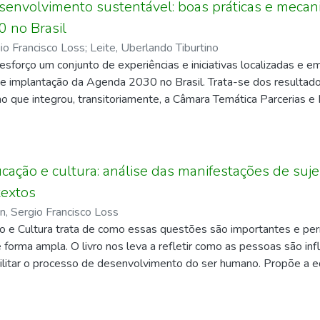
r conquistas e perdas. Vivem-se assomos de admiração, arroub
esenvolvimento sustentável: boas práticas e mec
mentos de horror. Passa-se muito facilmente do mito à realidad
 no Brasil
textos que defloram a Amazônia, nos seus trajetos de ruas, estra
gio Francisco Loss
;
Leite, Uberlando Tiburtino
urso, vão se desvelando as características de um espaço personi
sforço um conjunto de experiências e iniciativas localizadas e 
mesmo tempo em que se discute a singularidade de um autor.
e implantação da Agenda 2030 no Brasil. Trata-se dos resultado
o que integrou, transitoriamente, a Câmara Temática Parcerias 
à Comissão Nacional dos Objetivos de Desenvolvimento Sustentá
as”, no âmbito da Agenda 2030, as experiências exitosas ou orie
tivos, mediante programas, projetos ou atividades.
ação e cultura: análise das manifestações de suje
textos
in, Sergio Francisco Loss
 e Cultura trata de como essas questões são importantes e pe
 forma ampla. O livro nos leva a refletir como as pessoas são i
ilitar o processo de desenvolvimento do ser humano. Propõe a 
so de construção do sujeito.