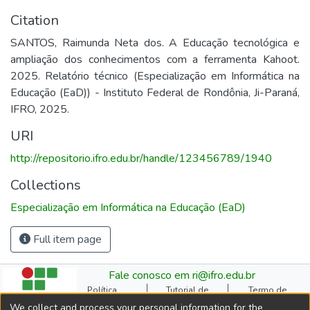
Citation
SANTOS, Raimunda Neta dos. A Educação tecnológica e
ampliação dos conhecimentos com a ferramenta Kahoot.
2025. Relatório técnico (Especialização em Informática na
Educação (EaD)) - Instituto Federal de Rondônia, Ji-Paraná,
IFRO, 2025.
URI
http://repositorio.ifro.edu.br/handle/123456789/1940
Collections
Especialização em Informática na Educação (EaD)
Full item page
Fale conosco em ri@ifro.edu.br
Política
Tutorial de
Termo de
Institucional do RI
Submissão
Autorização
We collect and process your personal information for the