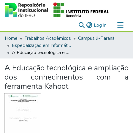
(current)
Log In
Communities & Collections
Home
Trabalhos Acadêmicos
Campus Ji-Paraná
All of DSpace
Especialização em Informática na Educação (EaD)
A Educação tecnológica e ampliação dos conhecimentos com a ferramenta Kahoot
Statistics
A Educação tecnológica e ampliação
dos conhecimentos com a
ferramenta Kahoot