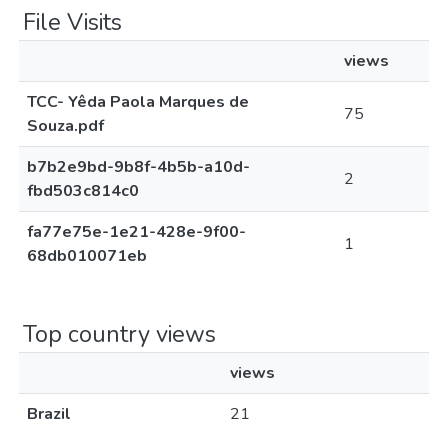
File Visits
views
TCC- Yêda Paola Marques de
75
Souza.pdf
b7b2e9bd-9b8f-4b5b-a10d-
2
fbd503c814c0
fa77e75e-1e21-428e-9f00-
1
68db010071eb
Top country views
views
Brazil
21