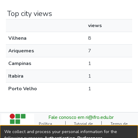
Top city views
views
Vilhena
8
Ariquemes
7
Campinas
1
Itabira
1
Porto Velho
1
Fale conosco em ri@ifro.edu.br
Política
Tutorial de
Termo de
Institucional do RI
Submissão
Autorização
We collect and process your personal information for the
Manual do TCC
Resoluções
Direitos Autorais