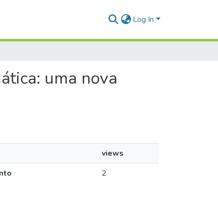
Log In
mática: uma nova
views
nto
2