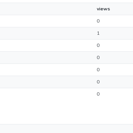
views
0
1
0
0
0
0
0