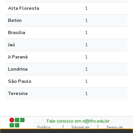
Alta Floresta
1
Betim
1
Brasília
1
Jaú
1
Ji Paraná
1
Londrina
1
São Paulo
1
Teresina
1
Fale conosco em ri@ifro.edu.br
Política
Tutorial de
Termo de
Institucional do RI
Submissão
Autorização