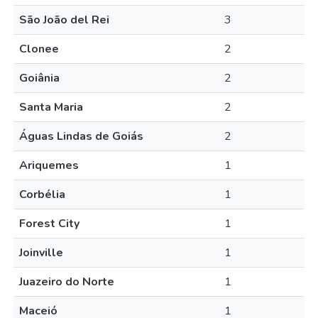
São João del Rei
3
Clonee
2
Goiânia
2
Santa Maria
2
Águas Lindas de Goiás
2
Ariquemes
1
Corbélia
1
Forest City
1
Joinville
1
Juazeiro do Norte
1
Maceió
1