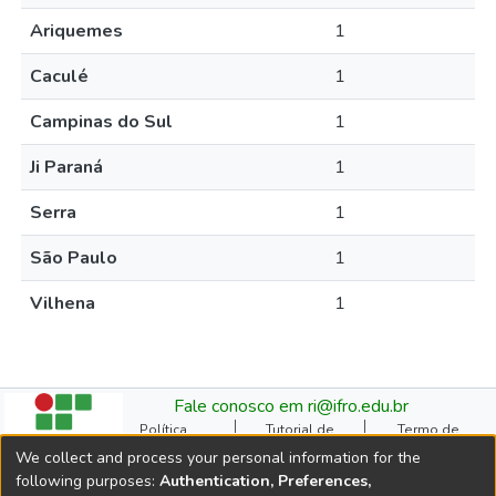
Ariquemes
1
Caculé
1
Campinas do Sul
1
Ji Paraná
1
Serra
1
São Paulo
1
Vilhena
1
Fale conosco em ri@ifro.edu.br
Política
Tutorial de
Termo de
Institucional do RI
Submissão
Autorização
We collect and process your personal information for the
Manual do TCC
Resoluções
Direitos Autorais
following purposes:
Authentication, Preferences,
Ficha
Estatísticas de
Cookie