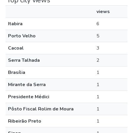
Top city views
views
Itabira
6
Porto Velho
5
Cacoal
3
Serra Talhada
2
Brasília
1
Mirante da Serra
1
Presidente Médici
1
Pôsto Fiscal Rolim de Moura
1
Ribeirão Preto
1