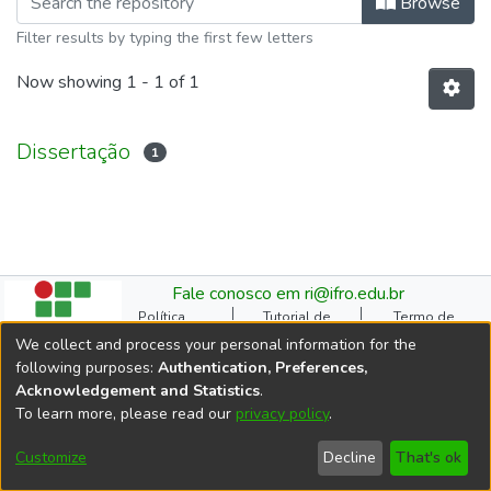
Browse
Filter results by typing the first few letters
Now showing
1 - 1 of 1
Dissertação
1
Fale conosco em ri@ifro.edu.br
Política
Tutorial de
Termo de
Institucional do RI
Submissão
Autorização
We collect and process your personal information for the
Manual do TCC
Resoluções
Direitos Autorais
following purposes:
Authentication, Preferences,
Ficha
Estatísticas de
Cookie
Acknowledgement and Statistics
.
Catalográfica
Acessos
settings
To learn more, please read our
privacy policy
.
Comitê Gestor do RI
DSpace software
copyright © 2002-2026
Customize
Decline
That's ok
LYRASIS