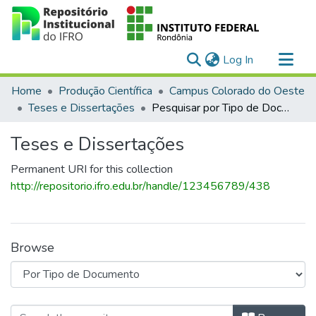
(current)
Log In
Communities & Collections
Home
Produção Científica
Campus Colorado do Oeste
All of DSpace
Teses e Dissertações
Pesquisar por Tipo de Documento
Teses e Dissertações
Permanent URI for this collection
http://repositorio.ifro.edu.br/handle/123456789/438
Browse
Browsing Teses e Dissertações by T