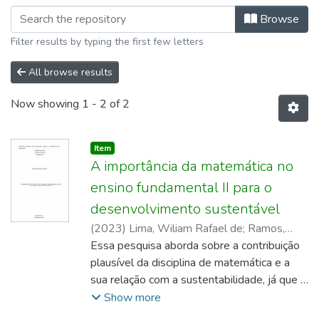
Browsing Licenciatura em Matemática
Browse
Filter results by typing the first few letters
All browse results
Now showing
1 - 2 of 2
Item type:
,
Item
A importância da matemática no
ensino fundamental II para o
desenvolvimento sustentável
(
2023
)
Lima, Wiliam Rafael de
;
Ramos,
Arilson
Essa pesquisa aborda sobre a contribuição
plausível da disciplina de matemática e a
sua relação com a sustentabilidade, já que a
área de exatas, tem o papel de calcular,
Show more
quantificar e integrar a utilização dos