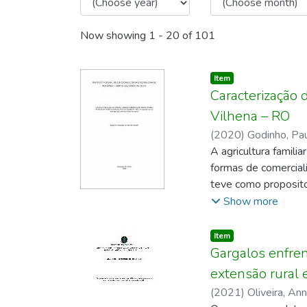
Now showing
1 - 20 of 101
Item type:
,
Item
Caracterização 
Vilhena – RO
(
2020
)
Godinho, Pa
A agricultura famili
formas de comercial
teve como proposito 
uma pesquisa qualit
Show more
forma fixa o comérc
2003. Os dados cole
Item type:
,
Item
temáticas semelhant
Gargalos enfren
não têm assistência t
extensão rural
desempenhando assist
(
2021
)
Oliveira, An
promovendo vantagen