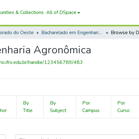
nities & Collections
All of DSpace
orado do Oeste
Bacharelado em Engenharia Agronômica
Browse by D
nharia Agronômica
torio.ifro.edu.br/handle/123456789/483
By
By
Por
Por
hor
Title
Subject
Campus
Curso
o em Engenharia Agronômica 