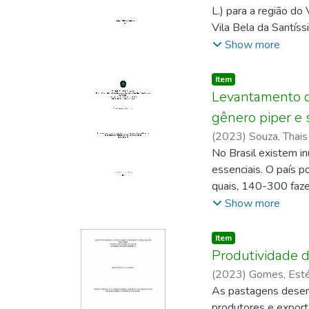
Crotalaria spectabi
L.) para a região do
feijoeiro apresenta
Vila Bela da Santís
A dose de fósforo a
experimental utiliza
Show more
nutrientes, tais co
experimentais. Os t
da demanda nutricion
IPRO e Tanque i2X. A
Item type:
,
Item
número de vagens po
Levantamento de
coletados foram sub
gênero piper e s
Extrema IPRO aprese
(
2023
)
Souza, Thais
cultivar Tanque i2X 
No Brasil existem i
geral, os genótipo
essenciais. O país p
quais, 140-300 faze
considerados fontes
Show more
positivos com óleos 
presente trabalho é
Item type:
,
Item
potencial na formul
Produtividade d
(
2023
)
Gomes, Esté
As pastagens desemp
produtores e export