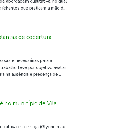
 de abordagem qualitativa, no qual
ncontrados são benéficos para o
ze feirantes que praticam a mão de
seletivos, com o intuito de
tigação multidimensional realizado
 pela pandemia na comercialização
plantas de cobertura
assas e necessárias para a
trabalho teve por objetivo avaliar
ura na ausência e presença de
o feijoeiro cultivado em segunda
ejo das culturas. O experimento foi
ação, Ciência e Tecnologia de
ineamento experimental utilizado
 no município de Vila
lo plantio de quatro espécies de
), duas doses de fósforo (0 e 80 kg
cies Crotalaria ochroleuca e
 cultivares de soja (Glycine max