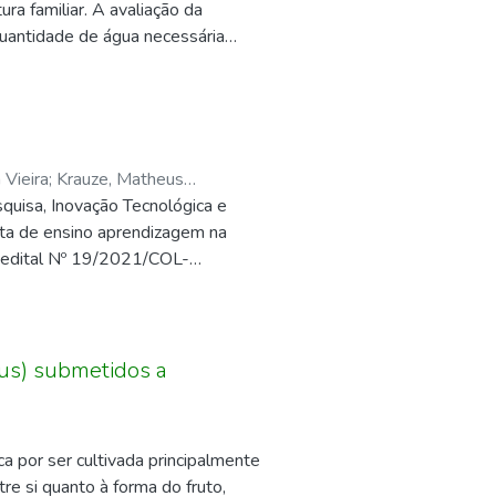
ra familiar. A avaliação da
9 a março de 2020. O experimento
quantidade de água necessária
ia e digestibilidade dos capins
o assim, o objetivo deste
aliados separadamente, arranjados
is de disponibilidade hídrica,
ques de eucalipto (sentidos Leste-
io de Fisiologia Vegetal do IFRO,
ncia em relação às árvores). O
os contendo 100 sementes, em 5
teores de matéria seca (MS) e
do teste azul de evans. Foram
 Vieira
;
Krauze, Matheus
(MM) e proteína bruta (PB).
determinação de taxa de
quisa, Inovação Tecnológica e
primento de plântula. Os
nta de ensino aprendizagem na
skal-Wallis e teste de Dunn. Os
 edital Nº 19/2021/COL-
minação foi de 3,5 x massa seca
provado pelo EDITAL Nº
a a ativação metabólica da
centes com a apropriação correta
nação no 7º dia de avaliação,
rguntas simples sobre termos da
 e armazenamento desde a fábrica
 nas avaliações diagnósticas
us) submetidos a
o, sob condições não
ção. Desenvolvemos, então, o
ção, perda de vigor e qualidade
as disciplinas. Essa ferramenta de
o nos resultados deste trabalho.
 formativa e somativa) e como
a por ser cultivada principalmente
odologia científica, além disso,
re si quanto à forma do fruto,