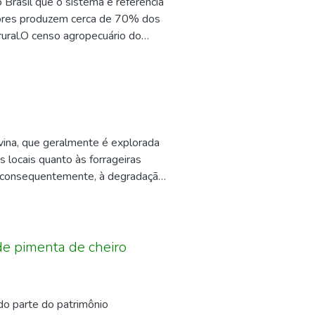
Brasil que o sistema é referência
tores produzem cerca de 70% dos
ral.O censo agropecuário do
odos os segmentos da agropecuária.
gular, o VBP dos estabelecimentos
ento do Ministério da Agricultura.
 alimentos e o combate à fome. O
quisas, permitindo a identificação
 ano, e qual seriam as principais
ina, que geralmente é explorada
los que os pequenos produtores
locais quanto às forrageiras
s possam receber assistência
 e, consequentemente, à degradação
icar sistemas produtivos através
ilitando também recuperar pastos
pastoris, uma das principais
ionar variações na qualidade da
de pimenta de cheiro
s de árvores, visto que o
res posicionados no sentido norte-
tivo deste trabalho foi avaliar a
do parte do patrimônio
ça sob sombreamento ocasionado