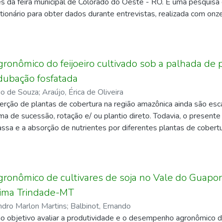
res da feira municipal de Colorado do Oeste - RO. É uma pesquisa
entativos encontrados. Observou-se que a maioria dos insetos e
stionário para obter dados durante entrevistas, realizada com on
 sendo importante buscar meios de controles de pragas que sejam 
ua principal atividade de obtenção de renda. O resultado da inves
mofauna encontrada.
 de 2021 foi alcançado e apresentados às influências causadas
 municipal, estes que são oriundos da agricultura familiar.
nômico do feijoeiro cultivado sob a palhada de 
dubação fosfatada
go de Souza
;
Araújo, Érica de Oliveira
erção de plantas de cobertura na região amazônica ainda são esc
ema de sucessão, rotação e/ ou plantio direto. Todavia, o presente 
ssa e a absorção de nutrientes por diferentes plantas de cobert
 bem como constatar os efeitos da palhada sob a produtividade d
ipo de palha presente na superfície do solo pode influenciar o man
ões de campo, na área experimental do Instituto Federal de Educ
lorado do Oeste, no munícipio de Colorado do Oeste, RO. O del
onômico de cultivares de soja no Vale do Guaporé
alizado, arranjados em esquema 4 x 2 x 4, sendo constituídos pe
sima Trindade-MT
a spectabilis, Crotalária ochroleuca, Mucuna cinza e Feijão guandu
ndro Marlon Martins
;
Balbinot, Ernando
 quatro repetições. Os resultados permitiram concluir que as espé
o objetivo avaliar a produtividade e o desempenho agronômico de