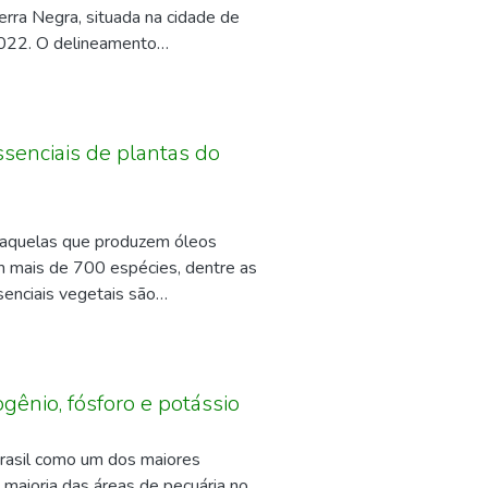
 Os componentes de produção do
erra Negra, situada na cidade de
lária ochroleuca e Mucuna Cinza.
2022. O delineamento
de P e K, a absorção de outros
tições, totalizando 25 unidades
s resíduos puderam atender parte
oré IPRO, Extrema IPRO, Extra
 inserção da primeira vagem,
utividade. Após os dados
ssenciais de plantas do
e de Tukey (p<0,05). A cultivar
 e número de grãos por vagens. A
relação às outras cultivares. No
e aquelas que produzem óleos
uaporé.
om mais de 700 espécies, dentre as
enciais vegetais são
potencial biológico, há estudos
 Sendo assim, o objetivo do
e seus constituintes que possuem
odes pragas.
gênio, fósforo e potássio
rasil como um dos maiores
 maioria das áreas de pecuária no