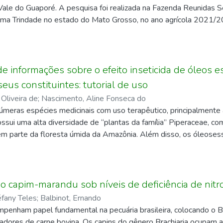
lis apresentam grande potencial para produção de matéria seca.
 Vale do Guaporé. A pesquisa foi realizada na Fazenda Reunidas S
m melhores resultados em sucessão à adubação verde com a Crota
sima Trindade no estado do Mato Grosso, no ano agrícola 2021/
plicada sob as plantas de cobertura favoreceu além da absorção 
do foi em blocos casualizados com cinco tratamentos e cinco repe
mo Ca e Mg, que mediante a decomposição e mineralização de seu
ratamentos consistiram em cinco cultivares de soja: Corumbá, Ap
al da cultura do feijão.
s variáveis resposta avaliadas foram: altura da planta, altura de
r planta, número de grãos por vagem, peso de mil grãos e prod
 informações sobre o efeito inseticida de óleos e
metidos à análise de variância e as médias comparadas pelo test
eus constituintes: tutorial de uso
ntou uma altura de planta superior, inserção de primeira vagem
 Oliveira de
;
Nascimento, Aline Fonseca do
apresentou número de vagens por planta e produtividade alta em 
númeras espécies medicinais com uso terapêutico, principalment
s apresentaram bons desempenhos agronômicos para o Vale do G
ossui uma alta diversidade de “plantas da família” Piperaceae, c
m parte da floresta úmida da Amazônia. Além disso, os óleosess
 para o desenvolvimento de novos produtos naturais com grande 
de Piperaceae na literatura, comprovando o potencial inseticida.
 realizar um levantamento de óleos essenciais do gênero Piper 
ação de novos produtos para a proteção de plantas contra artróp
o capim-marandu sob níveis de deficiência de nitro
fany Teles
;
Balbinot, Ernando
enham papel fundamental na pecuária brasileira, colocando o B
adores de carne bovina. Os capins do gênero Brachiaria ocupam a