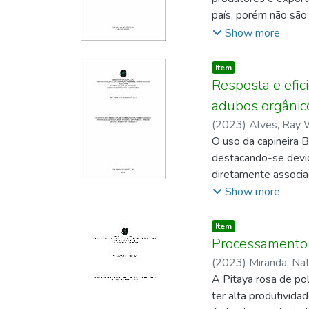
país, porém não são
forragem de baixa q
Show more
deficiência nutricio
existem muitos estud
Item type:
,
Item
nutricional é fazer
Resposta e efi
forma subjetiva. Assi
adubos orgânicos
potássio nas caracte
(
2023
)
Alves, Ray W
avaliações foram rea
O uso da capineira 
utilizando areia co
destacando-se devid
as plantas coletadas
diretamente associad
foliar foram correla
fontes de fertilizan
Show more
de deficiência de ni
cultivo do capim BR
fósforo gerou um atr
arranjo fatorial 2×4,
Item type:
,
Item
A deficiência de ni
solubilizador) e o s
Processamento 
tratamentos.
esterco bovino e est
(
2023
)
Miranda, Na
diâmetro de perfilho
A Pitaya rosa de po
produtividade de mas
ter alta produtividad
folha verde (PFV) e 