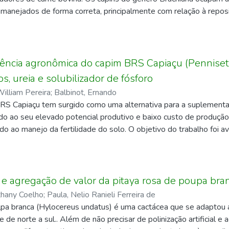
 manejados de forma correta, principalmente com relação à repos
ualidade e produtividade. Um dos fatores responsáveis é a falta 
nal. A quantificação de nutrientes foliares é uma opção em relação
os relacionados às pastagens tropicais. A forma de reduzir cust
 a avaliação visual dos sintomas à campo, contudo, estes podem s
ciência agronômica do capim BRS Capiaçu (Penni
m, o objetivo deste estudo foi avaliar a influência dos níveis de d
, ureia e solubilizador de fósforo
rísticas morfogenéticas e de produtividade em plantas de Brachia
illiam Pereira
;
Balbinot, Ernando
lizadas em casa de vegetação, durante todo o ciclo das plantas d
BRS Capiaçu tem surgido como uma alternativa para a suplement
mo substrato. Durante o desenvolvimento do capim-marandu, fora
o ao seu elevado potencial produtivo e baixo custo de produção. 
 e avaliadas quanto à produtividade, determinação de nutrientes f
o ao manejo da fertilidade do solo. O objetivo do trabalho foi ava
cionados com um banco de imagens digitais para a descrição dos 
tes orgânicos e inorgânico, e uso de inoculante à base de bactérias
trogênio foram mais expressivas quanto a sintomas visuais com col
S capiaçu. O experimento foi conduzido em delineamento experim
aso na rebrota e o fósforo teve como sintoma de deficiência acú
 onde, o primeiro fator visa testar a eficiência de uso de solubili
trogênio e NPK também foi expressiva nas avaliações do SPAD co
egundo fator, a eficiência de diferentes fontes de adubação de co
e agregação de valor da pitaya rosa de poupa bra
erco ovino). Com o corte da forrageira, foram avaliadas as seguint
thany Coelho
;
Paula, Nelio Ranieli Ferreira de
s, composição morfológica (colmo, folhas verdes e material morto
lpa branca (Hylocereus undatus) é uma cactácea que se adaptou a
sa verde, matéria seca e proteína bruta. Os parâmetros: altura 
e de norte a sul.. Além de não precisar de polinização artificial e
colmo (PC), e a relação folha/colmo (F/C) diferiram significativa