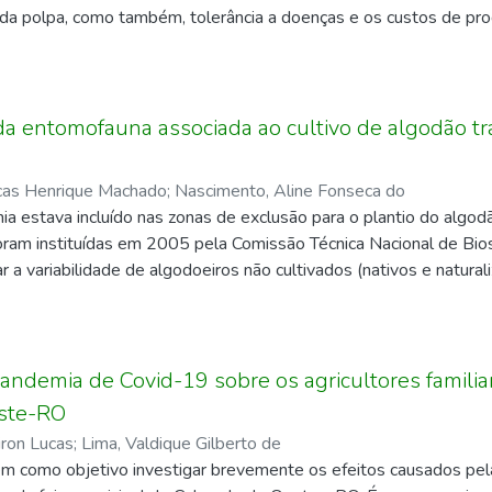
discentes envolvidos como uma boa prática pedagógica, pois os au
 da polpa, como também, tolerância a doenças e os custos de pr
cimento durante a execução da tarefa e após com a utilização do
entido o objetivo do estudo é caracterizar os métodos de semeadu
tes envolvidos no projeto indicaram 279 termos diferentes, com s
 diferentes híbridos, nas condições de manejo de campo, bem co
termos (não contabilizamos) foram indicados em atividades pedagó
gronômica. O experimento foi conduzido no setor de Olericultura
 Agronômica, em outros períodos letivos e sem envolvimento com 
l de Rondônia, no município de Colorado do Oeste-RO (13°07’02’
a entomofauna associada ao cultivo de algodão t
nico em Agropecuária. Nós organizadores deste livro, ampliamos 
 experimental adotado foi blocos casualizados (DBC), em esque
 aspectos qualitativos das definições construídas e das referênc
vares (híbridos) com quatro repetições, foi avaliado a produtividad
definição e referência para que o(a) usuário(a) possa consultar 
cas Henrique Machado
;
Nascimento, Aline Fonseca do
 de variância (p ≤ 0,05) e, quando verificadas diferenças signific
ada(s), podendo decidir sobre a confiabilidade do conteúdo elabora
a estava incluído nas zonas de exclusão para o plantio do algo
te de Tukey (p ≤ 0,05). Os diferentes híbridos de melancia cult
oram instituídas em 2005 pela Comissão Técnica Nacional de Bi
ade, apresentou adaptação e desenvolvimento no clima tropical 
r a variabilidade de algodoeiros não cultivados (nativos e natural
O. Os métodos de plantio utilizado se difeririam entre si, carac
s do fluxo gênico com algodoeiros GM. Sendo assim, os insetos 
dos híbridos de melancia “Manchester” e “Karistan”, portanto o 
associados ao algodoeiro geneticamente modificado não foram lev
ução das cultivares podendo ou não fazer com que essas expres
 atualização de programas de Manejo Integrado de Pragas. Dest
a entomofauna, associada à cultura do algodoeiro GM na região do
pandemia de Covid-19 sobre os agricultores familiar
as plantadas na cidade de Vilhena auxiliando na elaboração do 
ste-RO
iron Lucas
;
Lima, Valdique Gilberto de
agrícolas ou mesmo recicladores de Matéria Orgânica (MO), as tes
tem como objetivo investigar brevemente os efeitos causados p
 (Apidae), besouros (Carabidae), moscas de carne (Sarcophagidae