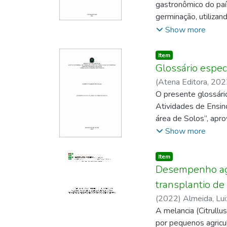
gastronômico do país
por distintas orien
germinação, utilizan
foi conduzido em de
para a ativação dos
Show more
Brachiaria brizanth
trabalho foi avaliar
em parcelas subdivi
para determinar o m
Item type:
,
Item
Oeste e Norte-Sul); 
Campus Colorado do
Glossário espec
sombreamento propor
repetições, destinan
(
Atena Editora
,
202
fibra insolúvel em 
realizadas as seguin
Genelhud
O presente glossári
;
Matoso, S
germinação, massa f
Atividades de Ensin
resultados foram su
área de Solos”, ap
resultados indicara
CGAB/IFRO e do Proj
Show more
do papel, com 47% d
23/2021/COL-CGAB/I
semente. Para semen
das definições dos 
Item type:
,
Item
provavelmente, porq
área geralmente, nã
Desempenho agr
ao consumidor fina
iniciais das discip
transplantio d
controladas, tais c
Projeto de Construçã
(
2022
)
Almeida, Lui
fisiológica, devido 
ensino e aprendizag
A melancia (Citrullu
metodologia interdis
por pequenos agricul